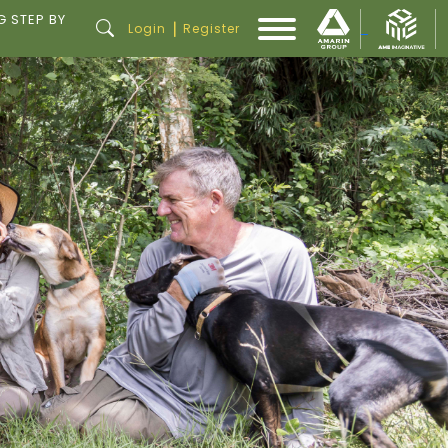
G STEP BY
|
Login
Register