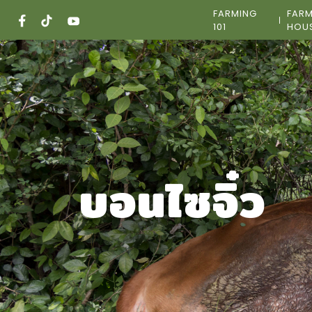
Skip
FARMING
FAR
to
101
HOU
content
บอนไซจิ๋ว