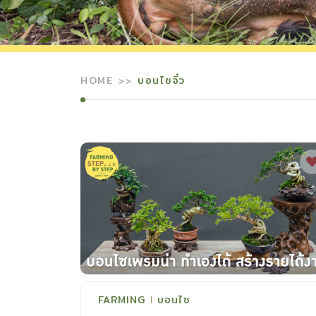
HOME
บอนไซจิ๋ว
FARMING
บอนไซ