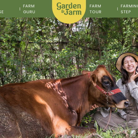
M
FARM
FARM
FARMIN
SE
GURU
TOUR
STEP