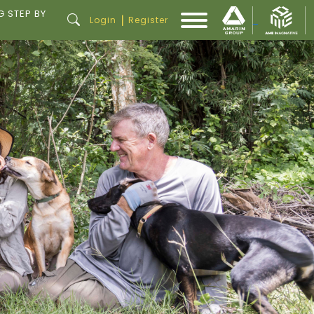
G STEP BY
|
Login
Register