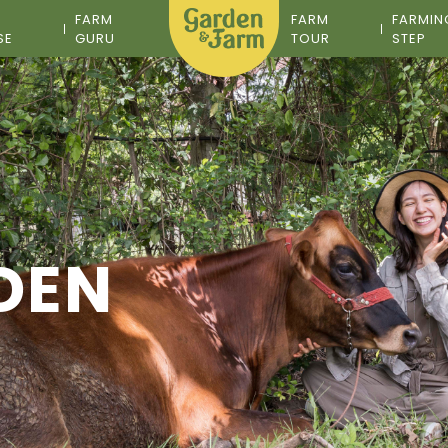
M
FARM
FARM
FARMIN
SE
GURU
TOUR
STEP
DEN