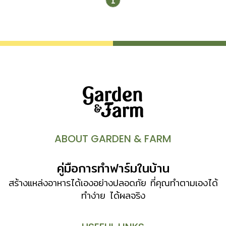
1
พัดลมดูดอากาศ  ฝ้าเพดาน ควรเป็นวัสดุที่ไม่อมความชื้น 
อ่างล้างหน้า เลือกขนาดให้เหมาะกับห้อง การติดตั้งควรทำให้
ซ่อมบำรุงได้ง่าย  อ่างอาบน้ำ เหมาะกับคนที่ใช้งานเป็นประจำ ถ้า
ไม่ใช้ก็ไม่ควรติดตั้ง  ชักโครก เลือกแบบประหยัดน้ำ ขนาดพอ
เหมาะกับห้องน้ำ  ก๊อกน้ำ แบบก้านโยกใช้งานสะดวกกว่าแบบ
หมุน คอโค้งสูงช่วยให้ล้างหน้าได้สะดวก (ไม่ต้องก้มตัวมาก)
กระจกเงาบานใหญ่ๆ ช่วยให้ห้องน้ำเล็กๆ ดูกว้างขึ้นได้ แต่ควร
ติดไว้ในบริเวณที่ไม่เปียกน้ำ  ควรวาล์วปิด-เปิดน้ำเผื่อไว้ใน
ห้องน้ำ หรือติดไว้ที่อุปกรณ์ใช้น้ำ เช่น ชักโครก หรือ่างล้างหน้า
[…]
ABOUT GARDEN & FARM
คู่มือการทำฟาร์มในบ้าน
สร้างแหล่งอาหารได้เองอย่างปลอดภัย ที่คุณทำตามเองได้
ทำง่าย ได้ผลจริง