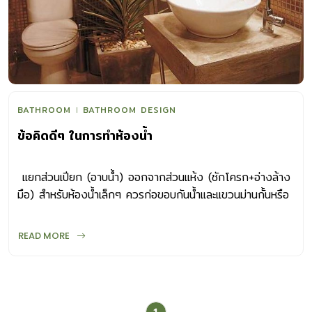
BATHROOM
BATHROOM DESIGN
ข้อคิดดีๆ ในการทำห้องน้ำ
 แยกส่วนเปียก (อาบน้ำ) ออกจากส่วนแห้ง (ชักโครก+อ่างล้าง
มือ) สำหรับห้องน้ำเล็กๆ ควรก่อขอบกันน้ำและแขวนม่านกั้นหรือ
ใช้เป็นห้องน้ำรับรองแขก  พื้น ควรเป็นวัสดุทนน้ำ เช็ดและ
ทำความสะอาดได้ง่าย ที่สำคัญต้องไม่ลื่น ระดับพื้นต้องค่อยๆ
READ MORE
ลาดไปยังท่อระบายน้ำที่พื้น เพื่อป้องกันน้ำขัง  ผนัง ควรเป็น
วัสดุทนน้ำ ผิวเรียบลื่น รอยต่อไม่มากจะช่วยให้ทำความสะอาด
ง่าย  ช่องแสง+ระบายอากาศ –แสงแดดช่วยฆ่าเชื้อโรค ลดการ
ใช้พลังงานไฟฟ้า ช่วยระบายกลิ่น ถ้าไม่มีช่องแสงควรติดตั้ง