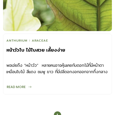
ANTHURIUM
ARACEAE
หน้าวัวใบ ไม้ใบสวย เลี้ยงง่าย
พอเอ่ยถึง “หน้าวัว” หลายคนอาจคุ้นเคยกับดอกไม้ที่มีหน้าตา
เหมือนใบไม้ สีแดง ชมพู ขาว ที่มีปลีดอกงอกออกจากกึ่งกลาง
ดอก ที่จริงยังมีหน้าวัวอีกกลุ่มหนึ่งที่มีใบสวยงามสะดุดตา
มากกว่าดอก เรียกกันว่า “หน้าวัวใบ” หน้าวัวใบมีรูปแบบใบและ
READ MORE
ขนาดต้นที่หลากหลาย จึงนิยมปลูกเป็นไม้กระถางประดับตกแต่ง
ภายในบ้านเรือน เพื่อบดบังมุมที่ดูไม่สวยงาม อับทึบ หรือปลูก
ประดับตกแต่งสวนในรูปแบบต่าง ๆ สิ่งสำคัญคือ ภาชนะที่ใช้
ควรมีขนาดและรูปทรงที่เหมาะกับสไตล์บ้านหรือสวนนั้น ๆเช่น