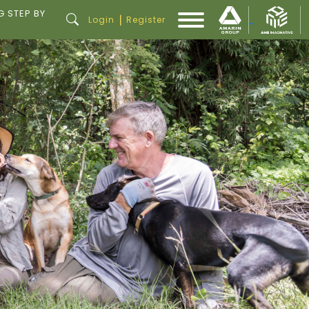
G STEP BY
|
Login
Register