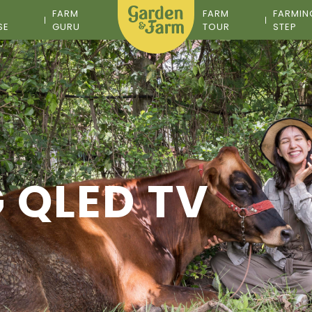
M
FARM
FARM
FARMIN
SE
GURU
TOUR
STEP
 QLED TV