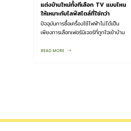
แต่งบ้านใหม่ทั้งทีเลือก TV แบบไหน
ให้เหมาะกับไลฟ์สไตล์ที่ใช่กว่า
ปัจจุบันการซื้อเครื่องใช้ไฟฟ้าไม่ได้เป็น
เพียงการเลือกเฟอร์นิเจอร์ที่ถูกใจเข้าบ้าน
หรือที่อยู่อาศัยเพียงเท่านั้น แต่ยังต้องมี
ดีไซน์สวยงาม เหมาะกับห้อง เป็นงานศิลปะ
READ MORE
ที่มาเติมเต็มให้ห้องดูโดดเด่นและน่าพักผ่อน
ขึ้นได้ โดยเฉพาะ TV ซึ่งถือเป็นเมนหลัก
ดึงสายตาชิ้นแรก สร้างจุดสนใจให้กับห้อง
แต่จะเลือกแบบไหนให้มีสไตล์ ตามมาดูกัน
ครับ กลมกลืนเรียบเนียนไปกับผนังห้อง
หมดสมัยแล้วกับโทรทัศน์จอใหญ่ที่ทำให้
รู้สึกเกะกะห้อง เมื่อ Samsung QLED TV
ก้าวล้ำไปอีกขั้นด้วยทีวีแนวคิดใหม่ช่วยให้
คุณรับชมภาพได้อย่างสะดวกสบายแม้จะ