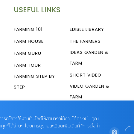
ช่วงเวลาดีๆ ของทุกคนในครอบครัว ไม่ว่า
USEFUL LINKS
จะเป็นการดูภาพยนตร์ ดูซีรีส์ ท้าประลอง
สุดมันไปกับการเล่นเกมคอนโซลให้สนุกสุด
FARMING 101
EDIBLE LIBRARY
เหวี่ยง หรือร้องคาราโอเกะให้สุดเสียงก็
FARM HOUSE
THE FARMERS
สนุกไม่แพ้กัน โทรทัศน์ในปัจจุบันยังมีนวัต
กรรมและเทคโนโลยีอันทันสมัยที่จะมาเพิ่ม
IDEAS GARDEN &
FARM GURU
ช่วงเวลาแห่งความสนุกให้บ้านอันแสน
FARM
FARM TOUR
อบอุ่นของเรา อย่าง QLED TV รุ่น Q6F
SHORT VIDEO
FARMING STEP BY
ที่เป็น Smart TV ที่นำคอนเทนต์ต่างๆ มา
VIDEO GARDEN &
รวมไว้บนหน้าจอเพื่อประสบการณ์รับชม
STEP
โทรทัศน์เหนือขีดจำกัด ตอบสนองทุกความ
FARM
ต้องการของทุกคนในบ้านได้อย่างลื่นไหล
หน้าจอ QLED TV ช่วยให้เราชมรายการ
บการณ์การใช้งานเว็บไซต์ให้สามารถใช้งานได้ดียิ่งขึ้น คุณ
และภาพยนตร์โปรดได้อย่างสมจริง เต็ม
กี้ได้ง่ายๆ โดยการดูรายละเอียดเพิ่มเติมที่ “การตั้งค่า
อิ่มไปกับสีสันนับพันล้านเฉดจากเทคโนโลยี