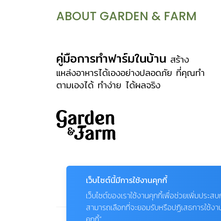
อยู่ห่างออกไป ด้วยหน้าจอขนาดใหญ่และสี
ABOUT GARDEN & FARM
ถึงพันล้านสีซึ่งทำให้ได้ภาพที่สมจริง ที่
สำคัญสามารถกลมกลืนไปกับการตกแต่ง
ภายในบ้านของคุณได้ด้วยฟีเจอร์ Magic
คู่มือการทำฟาร์มในบ้าน
สร้าง
Screen ด้วยความบางที่แนบเนียนไปกับ
แหล่งอาหารได้เองอย่างปลอดภัย ที่คุณทำ
ตามเองได้ ทำง่าย ได้ผลจริง
ผนังห้อง พร้อมซ่อนและเก็บสายต่างๆ ให้
อยู่ในที่เหมาะที่ควรไม่รกสายตาและง่ายต่อ
การดูแลรักษาภายใต้ฟังก์ชั่น One
Invisible Connection เชื่อมต่อทุก
อุปกรณ์ด้วยสายไฟเบอร์ออปติกเส้นบาง
ในห้องของคุณจึงสวย หรูหรา เหมาะกับ
การใช้เวลาพักผ่อนอย่างสบายอารมณ์ เติม
เว็บไซต์นี้มีการใช้งานคุกกี้
เต็มออรถรสในการดูด้วยภาพสีคมชัด การ
เว็บไซต์ของเราใช้งานคุกกี้เพื่อช่วยเพิ่มประส
ปรับโหมดสีภาพให้เข้ากับปริมาณแสงและ
สามารถเลือกที่จะยอมรับหรือปฏิเสธการใช้งานคุก
บรรยากาศของห้อง เช่นโหมดภาพยนตร์
คุกกี้”