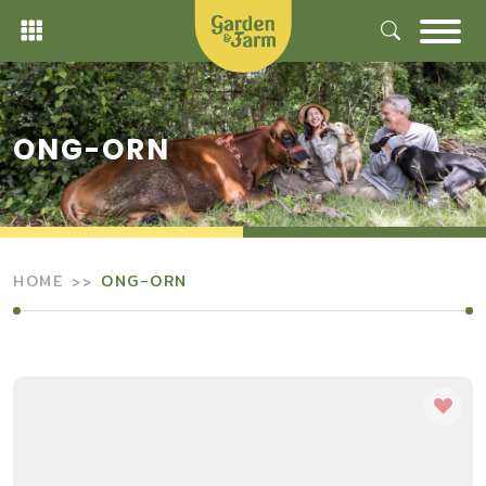
Skip
to
content
ONG-ORN
HOME
ONG-ORN