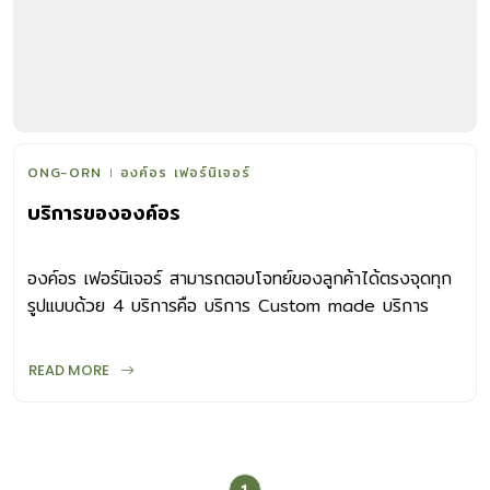
ONG-ORN
องค์อร เฟอร์นิเจอร์
บริการขององค์อร
องค์อร เฟอร์นิเจอร์ สามารถตอบโจทย์ของลูกค้าได้ตรงจุดทุก
รูปแบบด้วย 4 บริการคือ บริการ Custom made บริการ
Special Order บริการ Made to order และบริการ
Furniture for rent
READ MORE