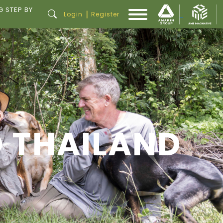
G STEP BY
|
Login
Register
 THAILAND