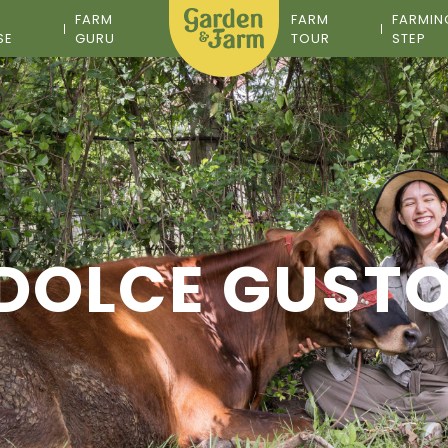
M
FARM
FARM
FARMIN
SE
GURU
TOUR
STEP
DOLCE GUSTO