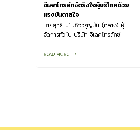
อีเลคโทรลักซ์ตรึงใจผู้บริโภคด้วย
แรงบันดาลใจ
นายสุทธิ มโนกิจจรูญมั่น (กลาง) ผู้
จัดการทั่วไป บริษัท อีเลคโทรลักซ์
ประเทศไทย จำกัด พร้อมทีมผู้บริหาร จัด
งานแถลงข่าวทิศทางธุรกิจประจำปี
READ MORE