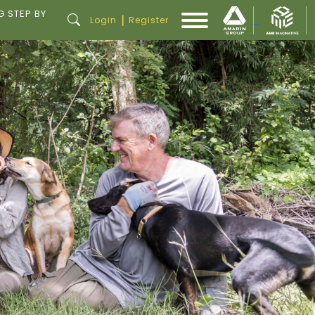
G STEP BY
|
Login
Register