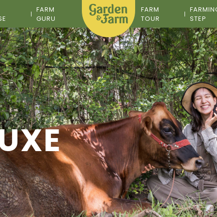
M
FARM
FARM
FARMIN
SE
GURU
TOUR
STEP
LUXE