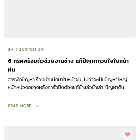
3M
SCOTCH 3M
6 ทริคพร้อมตัวช่วยงานช่าง แก้ปัญหากวนใจในหน้า
ฝน
สารพัดปัญหาเรื่องบ้านมักมาในหน้าฝน ไม่ว่าจะเป็นปัญหาใหญ่
หนักหน่วงอย่างหลังคารั่วซึ่งต้องแก้ซ้ำแล้วซ้ำเล่า ปัญหาดิน
ทรุดหรือดินรอบบ้านสไลด์จนเห็นโครงสร้างรอบบ้าน หรือจะเป็น
เรื่องสัตว์แมลงที่มากับฤดูฝนอย่างเช่นยุง งู ตะขาบ ตลอดจน
READ MORE
เรื่องยิบย่อยทำให้คนในบ้านหัวเสียเป็นประจำ สำหรับหน้าฝนแบบนี้
การดูแลรักษาให้ส่วนต่างๆ ในบ้านพร้อมใช้งานอยู่เสมอนั้น เป็น
เสมือนสวรรค์ที่คุณพ่อบ้านต้องการอย่างแน่นอน อย่างงานซ่อม
ก็มา งานทำความสะอาดก็มี งานเช็ดงานถูนี่ต้องทำตลอด ซึ่งเรา