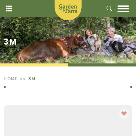
Skip
to
content
3M
HOME
3M