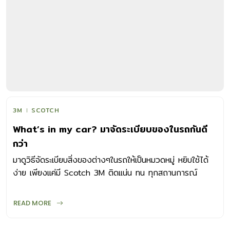
มีตัวช่วยให้ได้เบาแรง จนต้องรู้สึกว่างานซ่อมงานบ้าน เป็นเรื่อง
ง่ายมากๆ กับ 6 ทริคพร้อมตัวช่วยงานช่างที่จะช่วยเปลี่ยนบ้าน
ให้กลับมาเหมือนใหม่และปลอดภัยยามใช้งาน หมวดงานซ่อม
ทำง่ายไม่เปลืองแรง 1 อุดรอยน้ำซึมรอบๆ ประตูหน้าต่างกระจก
ใส เป็นธรรมดาของวัสดุทุกชนิดที่จะเสื่อมตามสภาพตามกาลเวลา
ประตูหน้าต่างกระจกใสก็เช่นกัน ไม่ว่าจะเป็นกระจกเทมเปอร์
กระจกลามิเนต หรือแม้กระทั่งกระจกเขียวทั่วไปล้วนแต่มีรอยต่อ
กับวงกบที่เป็นวัสดุอื่นๆ ทั้งสเตนเลส ไวนิล เหล็ก ไม้ โดยมีวัสดุ
ยึดประสานอย่าง อีพ๊อกซี่ พุตตี้ และซิลิโคน ทำหน้าที่ยึดให้ทั้ง
3M
SCOTCH
สองส่วนแนบติดกัน แต่เมื่อวัสดุยึดประสานเสื่อมสภาพตามอายุ
What’s in my car? มาจัดระเบียบของในรถกันดี
การใช้งาน จึงเกิดปัญหารอยรั่วและน้ำฝนซึมตามรอยขอบเข้าสู่
กว่า
ภายในบ้านได้ ทำให้ผนังขึ้นลาหลุดล่อนตามมาในที่สุด ฉะนั้น หาก
อุดรอยรั่วบริเวณนี้สำเร็จจะช่วยลดปัญหาที่จะตามมาอีกหลายข้อ
มาดูวิธีจัดระเบียบสิ่งของต่างๆในรถให้เป็นหมวดหมู่ หยิบใช้ได้
ได้มากทีเดียว วิธีแก้ไข ใช้กาวซิลิโคน 3M Glass Silicone
ง่าย เพียงแค่มี Scotch 3M ติดแน่น ทน ทุกสถานการณ์
Sealant (Crystal Clear) ซึ่งเป็นซิลิโคนสำหรับติดกระจกโดย
เฉพาะ ชนิดกรดเนื้อใสคริสตัล […]
READ MORE