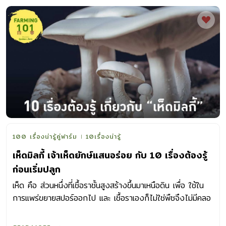
100 เรื่องน่ารู้คู่ฟาร์ม
10เรื่องน่ารู้
เห็ดมิลกี้ เจ้าเห็ดยักษ์แสนอร่อย กับ 10 เรื่องต้องรู้
ก่อนเริ่มปลูก
เห็ด คือ ส่วนหนึ่งที่เชื้อราชั้นสูงสร้างขึ้นมาเหนือดิน เพื่อ ใช้ใน
การแพร่ขยายสปอร์ออกไป และ เชื้อราเองก็ไม่ใช่พืชจึงไม่มีคลอ
โรฟิลล์ในการสังเคราะห์แสง เพื่อสร้างอาหาร แต่ต้องอาศัยการ
ย่อยสลายอินทรีย์วัตถุต่างๆ ในการเจริญเติบโต การปลูก เห็ดมิ