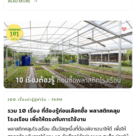
READ MORE
ลกี้ จึงไม่จำเป็นต้องทำแปลงอยู่ด้านนอกอาคาร เพื่อ ให้ได้รับ
แสงแดดเหมือนกับพืชผักที่เราปลูกกัน ไม่จำต้องรดน้ำ แต่เพียง
แค่มีพื้นที่ภายในบ้านที่สะอาด ไม่โดนแดด ไม่มีลม และ มีอินทรีย์
วัตถุให้เขาได้ย่อยสลาย เพื่อ ใช้ในการเจริญเติบโต ก็สามารถ
เลี้ยงเห็ดไว้เก็บกินภายในบ้านได้แล้ว เห็ดมิลกี้เป็นเห็ดยักษ์ที่มี
กลิ่นเหมือนนม แต่พอสุกแล้วกลิ่น และ รสชาติจะเหมือนกับอาหาร
ทะเล และ สามารถนำมาปรุงอาหารได้หลากหลายจนไม่ซ้ำเมนูเลย
แต่ก่อนจะหาเชื้อเห็ดมาปลูกอย่างน้อยอยากให้รู้จักเห็ดมิลกี้มาก
ขึ้นกันก่อน เห็ดมิลกี้ (Milky Mushroom) มาจากหิมาลัย เห็ดมิ
ลกี้ยังมีชื่อหนึ่งที่ เรียกกันว่า เห็ดหิมาลัย ซึ่งมาจากถิ่นกำเนิด
ของเห็ดชนิดนี้ ที่มาจากหิมาลัยทางตะวันออกเฉียงเหนือของ
ประเทศอินเดีย โดยเห็ดชนิดนี้มีลักษณะเด่นที่ เป็นเห็ดขนาดใหญ่
หมวกเห็ดกลม เส้นผ่านศูนย์กลาง 10-14 ซม. ก้านอวบหนา
100 เรื่องน่ารู้คู่ฟาร์ม
FARM
ขนาดใหญ่ มีสีขาวทั่วทั้งต้น เนื้อแน่น เส้นใยสูง สามารถนำมาทำ
รวม 10 เรื่อง ที่ต้องรู้ก่อนเลือกซื้อ พลาสติกคลุม
อาหารได้หลากหลาย มีสรรพคุณช่วยลดน้ำตาล และ
โรงเรือน เพื่อให้ตรงกับการใช้งาน
คอเลสเตอรอลในเลือด และ ช่วยให้ขับถ่ายดีขึ้น […]
พลาสติกคลุมโรงเรือน เป็นวัสดุหนึ่งที่ต้องพิจารณาให้ดี เพื่อให้