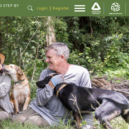
G STEP BY
|
Login
Register