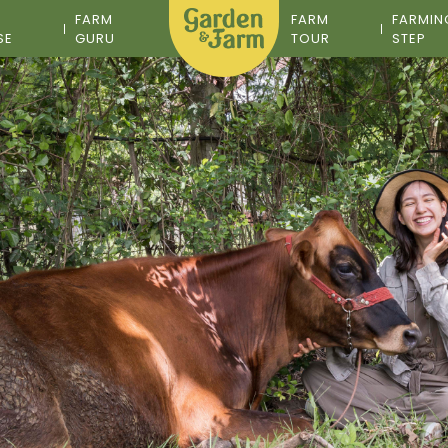
M
FARM
FARM
FARMIN
SE
GURU
TOUR
STEP