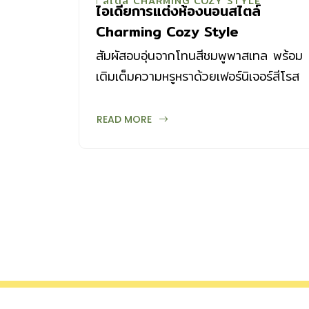
สไตล์ CHARMING COZY STYLE
ไอเดียการแต่งห้องนอนสไตล์
Charming Cozy Style
สัมผัสอบอุ่นจากโทนสีชมพูพาสเทล พร้อม
เติมเต็มความหรูหราด้วยเฟอร์นิเจอร์สีโรส
โกลด์ ผสมผสานความร่วมสมัยแฝงไว้ซึ่ง
ความอ่อนโยนในห้องนอนของคุณ จะเก๋
READ MORE
ขนาดไหน มาชมกันเลย