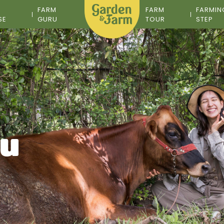
M
FARM
FARM
FARMIN
SE
GURU
TOUR
STEP
อน