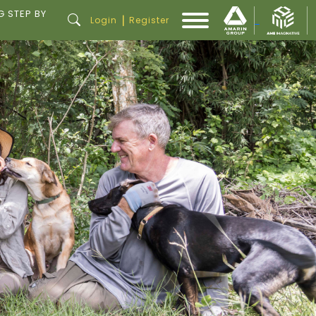
G STEP BY
|
Login
Register