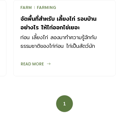
FARM
FARMING
จัดพื้นที่สำหรับ เลี้ยงไก่ รอบบ้าน
อย่างไร ให้ไก่ออกไข่เยอะ
ก่อน เลี้ยงไก่ ลองมาทำความรู้จักกับ
ธรรมชาติของไก่ก่อน ไก่เป็นสัตว์นัก
สำรวจที่อาจเดินคุ้ยเขี่ยอาหารจนทำให้สนาม
หญ้า แปลงผักสวนครัว หรือแปลงดอกไม้
READ MORE
1