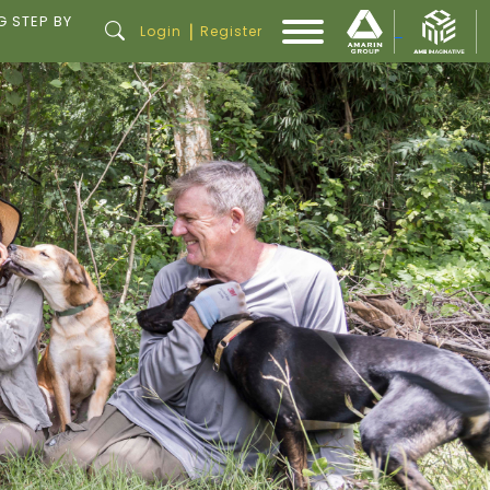
G STEP BY
|
Login
Register