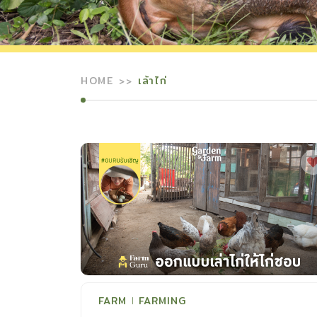
HOME
เล้าไก่
FARM
FARMING