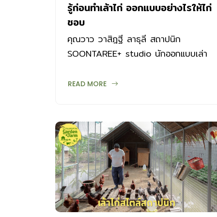
รู้ก่อนทำเล้าไก่ ออกแบบอย่างไรให้ไก่
ชอบ
คุณวาว วาสิฎฐี ลาธุลี สถาปนิก
SOONTAREE+ studio นักออกแบบเล่า
ไก่ บอกเล่าวิธี ทำเล้าไก่ ให้ไก่อยู่สบาย
ปลอดภัย
READ MORE