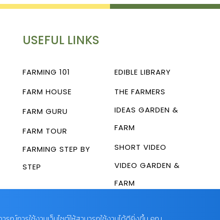
USEFUL LINKS
FARMING 101
EDIBLE LIBRARY
FARM HOUSE
THE FARMERS
IDEAS GARDEN &
FARM GURU
FARM
FARM TOUR
SHORT VIDEO
FARMING STEP BY
VIDEO GARDEN &
STEP
FARM
บการณ์การใช้งานเว็บไซต์ให้สามารถใช้งานได้ดียิ่งขึ้น คุณ