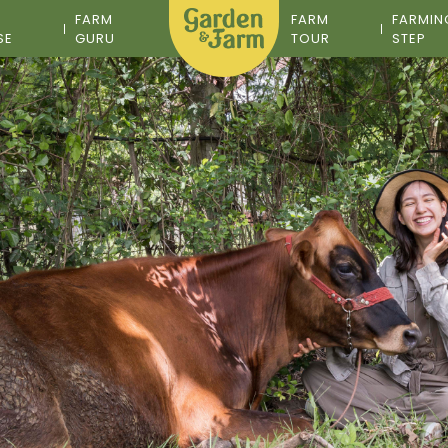
M
FARM
FARM
FARMIN
SE
GURU
TOUR
STEP