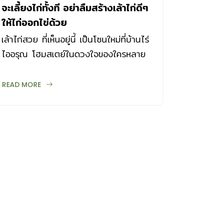
จะเลี้ยงไก่ทั้งที อย่าลืมสร้างเล้าไก่ดีๆ
ให้ไก่ออกไข่ด้วย
เล้าไก่สวย ที่เห็นอยู่นี้ เป็นโซนใหม่ที่บ้านไร่
ไออรุณ โฮมสเตย์ในดวงใจของใครหลาย
คนที่ จ.ระนอง ซึ่งตอนนี้คุณเบส วิโรจน์
ฉิมมี ผู้ก่อตั้งได้ต่อเติมขยายพื้นที่เพิ่มเติม
READ MORE
สร้างเล้าไก่ดีไซน์สมัยใหม่ สำหรับ เลี้ยงไก่
ไข่ และไก่สวยงามเข้าไปด้วย •บ้านไร่ไอ
อรุณ … เพราะความฝัน ไม่มีวันหยุด คุณ
เบสเล่าถึงเหตุผลที่สร้าง เล้าไก่สวย แห่งนี้
เพราะส่วนตัวแล้วชื่นชอบการเลี้ยงไก่
อยากเลี้ยงไก่มานาน จึงเลี้ยงไก่พันธุ์
สำหรับเก็บไข่ไก่ เลี้ยงไก่แจ้ไว้สร้างความ
เพลิดเพลิน และใช้มูลไก่เป็นปุ๋ยให้แปลงผัก
อินทรีย์ในโฮมสเตย์ด้วย เลยสร้างพื้นที่