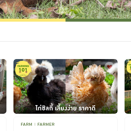
FARM
FARMER