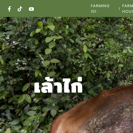
Skip
FARMING
FAR
to
101
HOU
content
เล้าไก่