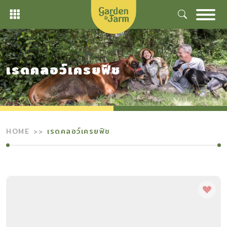
Skip
to
content
เรดคลอว์เครยฟิช
HOME
เรดคลอว์เครยฟิช