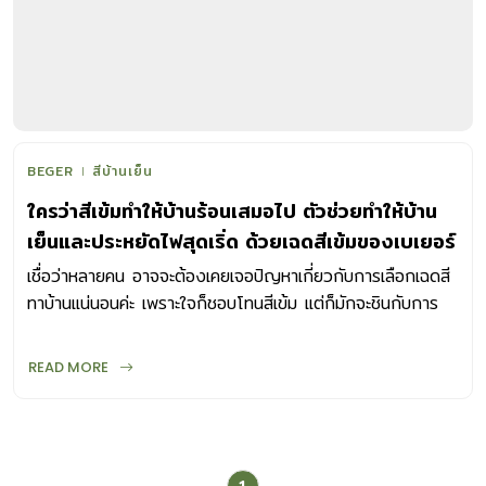
BEGER
สีบ้านเย็น
ใครว่าสีเข้มทำให้บ้านร้อนเสมอไป ตัวช่วยทำให้บ้าน
เย็นและประหยัดไฟสุดเริ่ด ด้วยเฉดสีเข้มของเบเยอร์
คูล
เชื่อว่าหลายคน อาจจะต้องเคยเจอปัญหาเกี่ยวกับการเลือกเฉดสี
ทาบ้านแน่นอนค่ะ เพราะใจก็ชอบโทนสีเข้ม แต่ก็มักจะชินกับการ
ได้ยินมาว่า ควรเลือกใช้สีโทนอ่อน โทนสว่างเท่านั้น ถึงจะทำให้
บ้านดูโปร่งไม่ร้อน แต่ปัจจุบันเรามีตัวช่วยดีๆ อย่างสีเบเยอร์คูล
READ MORE
ที่แม้ว่าจะเป็นเฉดสีเข้ม แต่ก็ทำให้บ้านเย็นและประหยัดไฟ เรียกว่า
สบายกระเป๋าเจ้าของบ้านสุดๆไปเลยค่ะ ถ้ายังนึกไม่ออกว่าสีทา
บ้านช่วยให้บ้านเย็นและประหยัดไฟได้อย่างไร และจะเลือกเฉดสี
เข้มของเบเยอร์คูลสีไหนมาแต่งบ้านให้โดนใจ มาลองดูภาพ