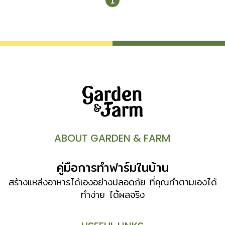
1
(pseudobulb) บางสกุลมีลำต้นขนาดเล็กทอดเลื้อยไปกับผิวดิน
หรือลำต้นของไม้ใหญ่ แตกรากสั้นเป็นกระจุกตามข้อเรียกว่า
เหง้า (rhizome) เช่น สกุลสิงโตกลอกตา (Bulbophyllum)
นอกจากนี้กล้วยไม้บางชนิดมีลำต้นเป็นหัวทำหน้าที่เก็บน้ำและสะสม
อาหารใต้ดิน สามารถแตกกอได้ หรือบางชนิดก็ไม่มีลำต้นเลย
เช่น กล้วยไม้รองเท้านารี ดอก ออกเป็นดอกเดี่ยวหรือเป็นช่อ
กระจะ ช่อแยกแขนง หรือช่อกระจุกแน่น ออกจากหัวหรือตามข้อ
ตรงข้ามกับใบ หรือออกจากโคนลำลูกกล้วย เป็นดอกสมบูรณ์
เพศมี 6 กลีบ แบ่งเป็น ชั้นนอก คือ กลีบเลี้ยง(sepal) หรือ
กลีบชั้นนอก อยู่ด้านบน 1 กลีบ ด้านล่าง […]
ABOUT GARDEN & FARM
คู่มือการทำฟาร์มในบ้าน
สร้างแหล่งอาหารได้เองอย่างปลอดภัย ที่คุณทำตามเองได้
ทำง่าย ได้ผลจริง