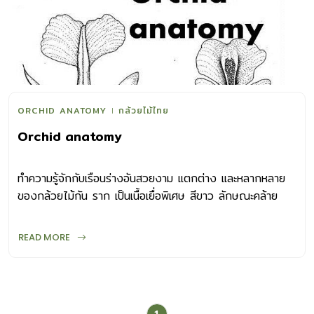
ORCHID ANATOMY
กล้วยไม้ไทย
Orchid anatomy
ทำความรู้จักกับเรือนร่างอันสวยงาม แตกต่าง และหลากหลาย
ของกล้วยไม้กัน ราก เป็นเนื้อเยื่อพิเศษ สีขาว ลักษณะคล้าย
ฟองน้ำเรียกว่า วีลาเมน (velamen) ที่ห่อหุ้มรากจริงเอาไว้
มีหน้าที่กักเก็บความชื้นป้องกันแสงแดดให้รากที่แท้จริงที่อยู่
READ MORE
ภายใน ส่วนปลายรากมีสีเขียว สามารถสังเคราะห์แสงได้ ลำต้น
มีหลายลักษณะ ทั้งแบบลำต้นตั้งขึ้น เป็นลำ อวบน้ำ เติบโตตาม
แนวดิ่ง ตั้งขึ้นหรือห้อยลง มีลำเป็นทรงกระบอกแคบยาวหรือรูป
ทรงกลมแป้น คล้ายผลกล้วย จึงเรียกว่า ลำลูกกล้วย