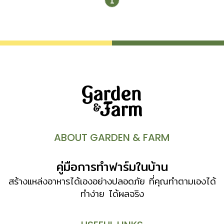
1
บริเวณแผ่นใบขาดหายเป็นวงกว้าง เหลือเพียงเส้นใบที่ยึดแผ่นใบ
ให้ได้รูปทรงเท่านั้น เกิดจากหนอนกินใบบัวหรือหนอนผีเสื้อที่เรียก
ว่า “หนอนกระทู้” (Spodoptera litura F.) ซึ่งเป็นตัวอ่อนของ
ผีเสื้อกลางคืนชนิดหนึ่งที่ออกหากินและวางไข่บนใบบัวในตอน
กลางคืน เมื่อไข่ฟักเป็นตัวจะคอยกัดกินใบบัวจนแหว่ง •ดอกบัวมี
หลายแบบ มารู้จักบัวกัน •รวมพรรณไม้น้ำยอดนิยมเลี้ยงง่ายและ
เทคนิคการเลือกซื้อ ขั้นตอนแก้ไข ใบบัวแหว่ง เพราะหนอนผีเสื้อ
STEP 1 เด็ดใบที่ถูกหนอนกัดกินออกจากกระถางแล้วนำไปเผา
ทำลายทิ้ง STEP 2 อีกหนึ่งเดือนต่อมา ถ้าพบการระบาดเพิ่มขึ้น
ควรฉีดพ่นสารป้องกันกำจัดแมลงบ้าง STEP 3 ใส่ปุ๋ยเม็ดที่ห่อ
ในกระดาษหนังสือพิมพ์โดยการกดลงในดินปลูกใต้น้ำให้ลึก5 –
ABOUT GARDEN & FARM
10 เซนติเมตร ทุก 3 เดือนแต่ไม่ควรใส่บ่อยจนเกินไปเพราะจะ
ทำให้เกิดตะไคร่ขึ้นในน้ำ Tips บัวบางพันธุ์มีลักษณะพิเศษที่แตก
คู่มือการทำฟาร์มในบ้าน
ต่างจากบัวชนิดอื่น ๆ นั่นคือสามารถแตกต้นอ่อนจากกึ่งกลางใบ
และนำไปปลูกขยายพันธุ์ต่อได้ตามปกติ ซึ่งได้แก่ บัวพันธุ์
สร้างแหล่งอาหารได้เองอย่างปลอดภัย ที่คุณทำตามเองได้
August Koch,Dauben, Panama Pacific, Pink Platter
ทำง่าย ได้ผลจริง
[…]