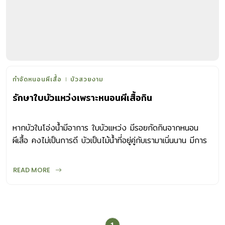
กำจัดหนอนผีเสื้อ
บัวสวยงาม
รักษาใบบัวแหว่งเพราะหนอนผีเสื้อกิน
หากบัวในโอ่งน้ำมีอาการ ใบบัวแหว่ง มีรอยกัดกินจากหนอน
ผีเสื้อ คงไม่เป็นการดี บัวเป็นไม้นํ้าที่อยู่คู่กับเรามาเนิ่นนาน มีการ
เจริญเติบโตในนํ้าแต่ชูช่อดอกและใบขึ้นเหนือผิวนํ้าอวดความ
สวยงามของรูปทรงสีสันที่หลากหลายของกลีบดอก อีกทั้งในบัว
READ MORE
บางสายพันธุ์จะส่งกลิ่นหอมละมุนเย้ายวนหมู่แมลงให้มาช่วยผสม
เกสรอันเป็นกลไกของธรรมชาติที่สรรค์สร้าง ตลอดจนการปลูก
เลี้ยงและบำรุงรักษาที่ไม่ยากเย็นนัก จึงทำให้บัวได้รับความนิยม
ในการปลูกประดับตลอดมา แต่หาก ใบบัวแหว่ง และเนื้อเยื่อ