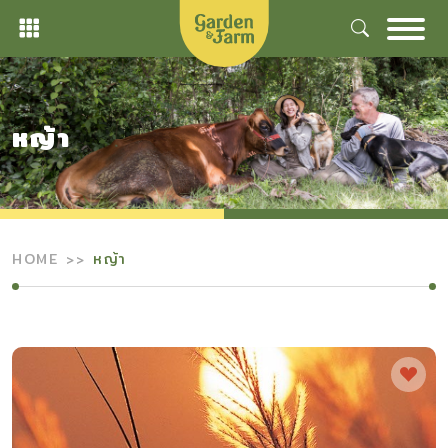
Skip
to
content
หญ้า
HOME
หญ้า