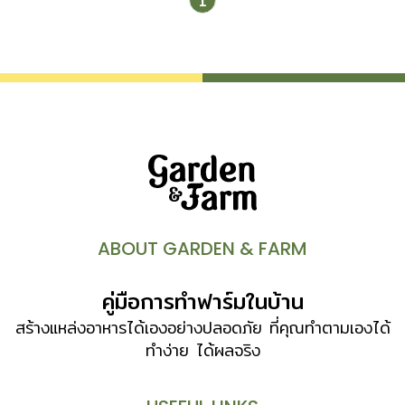
1
หรือแปลงเพาะปลูกพืชผลต่างๆ ซึ่งจริงๆ ควรเรียก “วัชพืช”
มากกว่า เพราะในทางพฤกษศาสตร์ให้คำจำกัดความของ
“หญ้า” ว่าหมายถึง พืชวงศ์หญ้าหรือวงศ์ Poaceae ซึ่งเป็น
วงศ์เดียวกับข้าวและไผ่ หลายคนรู้จักหญ้าหลายชนิดนิยมใช้ใน
การจัดสวน เช่น หญ้านวลน้อย หญ้ามาเลเซีย หรือแม้แต่หญ้า
แพรก ที่เราใส่ไว้ในพานไหว้ครู ส่วนหญ้าอื่นๆ เช่น หญ้าคา
หญ้าเจ้าชู้ เรามักจะคิดว่าไม่มีประโยชน์ ดังนั้น “วัชพืช” หรือ
หญ้าในความหมายของคนทั่วไป จึงประกอบด้วยพืชหลายวงศ์
ด้วยกัน อย่างที่กล่าวไปแล้วว่า คนทั่วไปมองว่า หญ้าหรือ
วัชพืช เป็นพืชไร้ค่า จนมีคำเปรียบเปรยว่า “รกคนดีกว่ารก
หญ้า” ที่คนทั่วไปคิดเช่นนั้นก็เพราะไม่มีความรู้ในเรื่องหญ้าหรือ
ABOUT GARDEN & FARM
วัชพืชดีพอ ความจริงแล้ว หญ้าหลายชนิดที่เราคิดว่าไร้ค่านั้น
เป็นอาหารทั้งคนและสัตว์ เช่น […]
คู่มือการทำฟาร์มในบ้าน
สร้างแหล่งอาหารได้เองอย่างปลอดภัย ที่คุณทำตามเองได้
ทำง่าย ได้ผลจริง