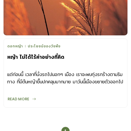
ดอกหญ้า
ประโยชน์ของวัชพืช
หญ้า ไม่ได้ไร้ค่าอย่างที่คิด
แต่ก่อนนี้ เวลาที่นั่งรถไปนอกๆ เมือง เราจะพบทุ่งรกร้างตามริม
ทาง ที่มีต้นหญ้าขึ้นปกคลุมมากมาย มาวันนี้เมืองขยายตัวออกไป
มาก พื้นที่รกร้างกลายเป็นตึกรามบ้านเรือน ต้นหญ้า ดอกหญ้า
หรือวัชพืชที่เคยชูช่อก็เริ่มหายไป หากคุณเคยเป็นเด็กที่วิ่งเล่นตาม
READ MORE
ร่องสวน หรือสนามหญ้าเล็กๆ ที่โรงเรียน คุณต้องเคยเก็บหญ้า
หงอนไก่มาตีกัน หรือมีเมล็ดหญ้าเจ้าชู้ติดตามเสื้อผ้า และอาจเคย
เดินผ่านดงต้นสาบเสือ ซึ่งมีกลิ่นฉุน เมื่อเอ่ยคำว่า “หญ้า” เราก็
มักให้คำจำกัดความว่าเป็นต้นไม้ไร้ค่า ที่ขึ้นรกเรื้อในพื้นที่ว่างเปล่า