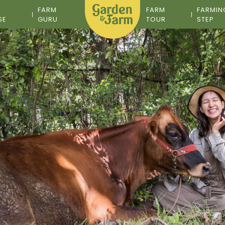
M
FARM
FARM
FARMIN
SE
GURU
TOUR
STEP