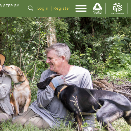
G STEP BY
|
Login
Register