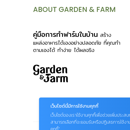
แบบยกพื้น มีใต้ถุนสูง เพื่อป้องกันน้ำท่วม
ABOUT GARDEN & FARM
ช่วงฤดูน้ำหลาก สวนส่วนใหญ่มักเป็นไม้
ผล เพื่อใช้ประโยชน์หรือปลูกตามความเชื่อ
บ้าง ส่วนไม้ประดับก็มักจะเป็นไม้ดัด หรือ
คู่มือการทำฟาร์มในบ้าน
สร้าง
ไม้กระถางที่วางไว้บนชานบ้าน เมื่อเวลา
แหล่งอาหารได้เองอย่างปลอดภัย ที่คุณทำ
ตามเองได้ ทำง่าย ได้ผลจริง
ผ่านไป สวนจึงพัฒนาขึ้นพร้อมๆ กับรูป
แบบของบ้านที่เป็นแบบไทยประยุกต์ เริ่มต่อ
เติมและใช้งานพื้นที่ใต้ถุนบ้านเป็นห้องต่างๆ
สวนไม้ดัดไม้กระถางบนเรือนชานจึงเริ่มลด
บทบาทลง ความนิยมในการจัดสวนเพื่อ
เป็นอาหารตามีมากขึ้น สวนกลิ่นอายไทย
จึงมักนำของใช้ในอดีต เช่น โอ่งมังกร
เว็บไซต์นี้มีการใช้งานคุกกี้
โอ่งดินเผา ล้อเกวียน ครกหิน ฯลฯ มา
เว็บไซต์ของเราใช้งานคุกกี้เพื่อช่วยเพิ่มประส
ประดับประดาในสวน ใช้พรรณไม้ต้นสูง
สามารถเลือกที่จะยอมรับหรือปฏิเสธการใช้งานคุก
อย่างหมากสง เป็นแนวรั้ว เพื่อพราง
คุกกี้”