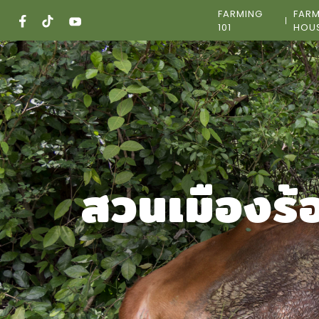
Skip
FARMING
FAR
to
101
HOU
content
สวนเมืองร้