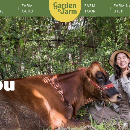
M
FARM
FARM
FARMIN
SE
GURU
TOUR
STEP
อน