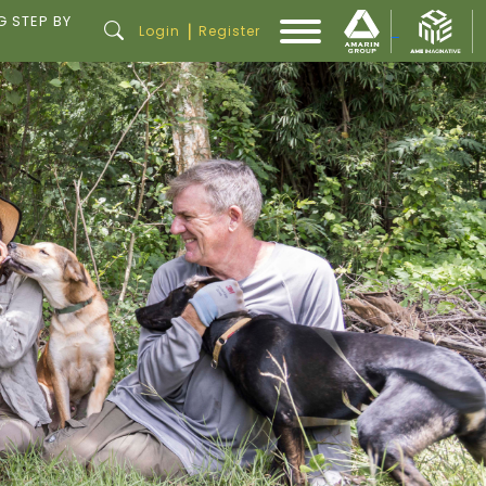
G STEP BY
|
Login
Register