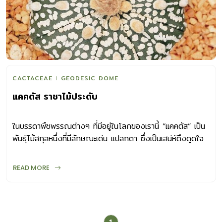
CACTACEAE
GEODESIC DOME
แคคตัส ราชาไม้ประดับ
ในบรรดาพืชพรรณต่างๆ ที่มีอยู่ในโลกของเรานี้ “แคคตัส” เป็น
พันธุ์ไม้สกุลหนึ่งที่มีลักษณะเด่น แปลกตา ซึ่งเป็นเสน่ห์ดึงดูดใจ
คนให้สนใจปลูกเลี้ยงแคคตัสกันมาเนิ่นนาน จวบจนปัจจุบัน “แค
คตัส” ก็ยังเป็นราชาแห่งไม้ประดับที่มีผู้นิยมปลูกเลี้ยงจำนวนมาก
READ MORE
เพราะปลูกและดูแลรักษาง่าย ทั้งมีรายงานว่า มีคุณสมบัติช่วย
ดูดซับรังสีจากจอคอมพิวเตอร์อีกด้วย มาค้นหาความน่า
อัศจรรย์ของ “แคคตัส” ที่กุมหัวใจของใครต่อใครไว้มากมายกัน
แคคตัสคืออะไร แคคตัสก็คือ ไม้อวบน้ำ (Succulent) ชนิดหนึ่ง