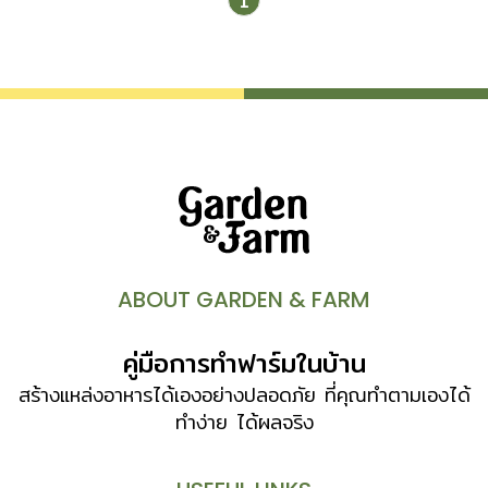
1
จัดอยู่ในวงศ์ CACTACEAE เป็นไม้ยืนต้นที่มีลักษณะพิเศษต่าง
จากพืชชนิดอื่นๆ คือ มีลักษณะลำต้นหลากหลาย ทั้งรูปเหลี่ยม
ยาวชะลูด รูปกลม ทรงกระบอก ผิวภายนอกแข็งราวฉาบด้วยขี้
ผึ้ง มีหนามแหลม หรือตุ่มหนามขนาดเล็ก ใหญ่ ต่างกันไป
กำเนิดแคคตัส สันนิษฐานกันว่า ต้นตระกูลของแคคตัสเกิดขึ้นใน
ช่วงปลายยุค Mesozoic และช่วงตันยุค Tertiary (ยุค
วิวัฒนาการของพืชมีดอก) เชื่อกันว่า แคคตัสสมัยนั้นมีลำต้น
แตกกิ่งก้านสาขา ผลิใบ ออกดอกติดผลเหมือนต้นไม้ทั่วไป ต่อ
มาเมื่อสภาพแวดล้อมของโลกเปลี่ยนแปลงเป็นแห้งแล้ง แคคตัส
จึงต้องปรับสภาพตัวเองให้ดำรงอยู่ได้ โดยพัฒนาโครงสร้าง
ของลำต้นให้เก็บสะสมน้ำไว้ได้มากถึง 80-90 เปอร์เซนต์ ราก
ABOUT GARDEN & FARM
ไม่หยั่งลึกลงใต้ดินมากนัก เพื่อจับน้ำในอากาศได้ง่าย เปลี่ยนใบ
เป็นหนาม เพื่อพรางความร้อนของแสงอาทิตย์และลดการคายน้ำ
คู่มือการทำฟาร์มในบ้าน
แคคตัสส่วนใหญ่มีถิ่นกำเนิดแถบทะเลทรายในทวีปอเมริกาใต้ มี
บางชนิดเติบโตได้ดีในป่าร้อนชื้น […]
สร้างแหล่งอาหารได้เองอย่างปลอดภัย ที่คุณทำตามเองได้
ทำง่าย ได้ผลจริง