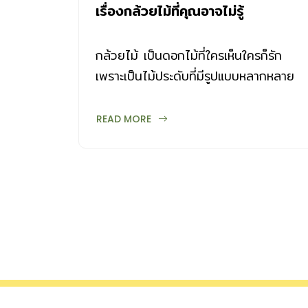
เรื่องกล้วยไม้ที่คุณอาจไม่รู้
กล้วยไม้ เป็นดอกไม้ที่ใครเห็นใครก็รัก
เพราะเป็นไม้ประดับที่มีรูปแบบหลากหลาย
และแตกต่างกันมากมาย ปัจจุบันพบ
กระจายพันธุ์อยู่ทั่วโลกมากกว่า 796 สกุล
READ MORE
19,000 ชนิด และในจำนวนนี้มีถิ่นกำเนิด
ในเมืองไทยถึง 168 สกุล มากกว่า
1,170 ชนิด มีทั้งที่เจริญเติบโตอยู่บนดิน
(terrestrial) อาศัยอยู่บนพืชอื่น
(epiphytic) หรือเจริญอยู่ตามซากสิ่งมีชีวิ
ตอื่นๆ (saprophyte) ส่วนใหญ่พบใน
ประเทศเขตร้อน โดยประเทศไทยจัดเป็น
แหล่งที่มีกล้วยไม้ป่ามากแห่งหนึ่งในโลก
ในทางพฤกษศาสตร์ จัดกล้วยไม้เป็นพืชใบ