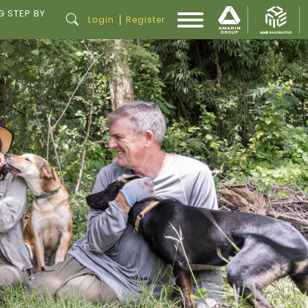
G STEP BY
|
Login
Register