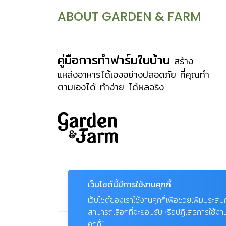
เลี้ยงเดี่ยว และจำแนกออกเป็นสกุลต่างๆ
ABOUT GARDEN & FARM
มากมาย ซึ่งในที่นี้ขอกล่าวเพียงบางส่วน
อาทิ * สกุลรองเท้านารี
(Paphiopedilum) พบกระจายพันธุ์อยู่
คู่มือการทำฟาร์มในบ้าน
สร้าง
ตามทิวเขาที่มีระดับความสูงไม่มากนัก และ
แหล่งอาหารได้เองอย่างปลอดภัย ที่คุณทำ
ตามเองได้ ทำง่าย ได้ผลจริง
ตามป่าผลัดใบ ส่วนใหญ่เติบโตอยู่ตามพื้น
ดินหรือซอกหิน บางชนิดก็เกาะอาศัยอยู่
ตามต้นไม้ * สกุล
หวาย (Dendrobium) เป็นกล้วยไม้สกุล
ใหญ่ ค้นพบแล้วประมาณ 1,000 ชนิด
จำแนกเป็นหมวดหมู่ย่อยมากกว่า 20 หมู่
เป็นสกุลที่นิยมพัฒนาพันธ์ุเพื่อการค้า *
เว็บไซต์นี้มีการใช้งานคุกกี้
สกุลคัทลียาและสกุลใกล้เคียง (Cattleya
เว็บไซต์ของเราใช้งานคุกกี้เพื่อช่วยเพิ่มประส
& allied genera) ประกอบด้วยสกุลย่อย
สามารถเลือกที่จะยอมรับหรือปฏิเสธการใช้งานคุก
[…]
คุกกี้”