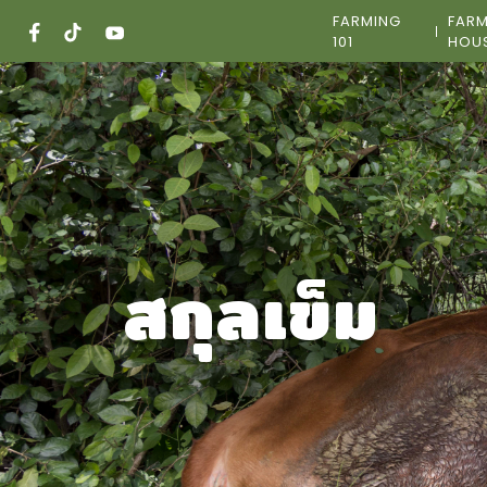
Skip
FARMING
FAR
to
101
HOU
content
สกุลเข็ม