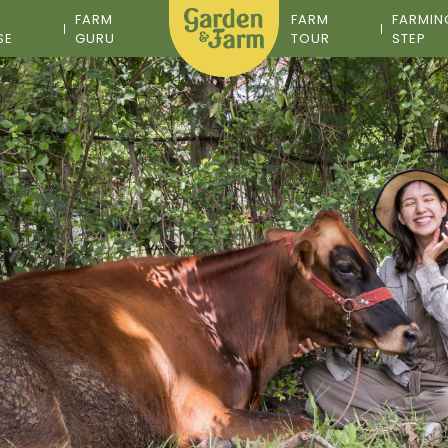
M
FARM
FARM
FARMIN
SE
GURU
TOUR
STEP