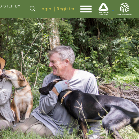
G STEP BY
|
Login
Register