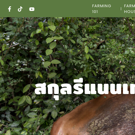
Skip
FARMING
FAR
to
101
HOU
content
สกุลรีแนนเ