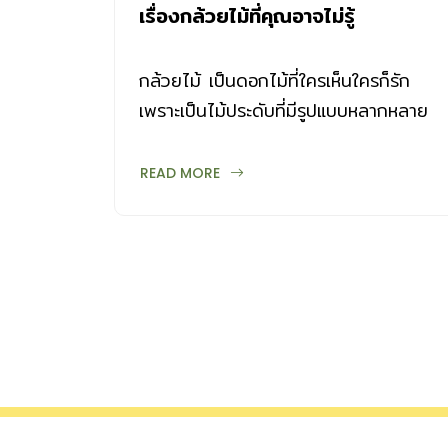
เรื่องกล้วยไม้ที่คุณอาจไม่รู้
กล้วยไม้ เป็นดอกไม้ที่ใครเห็นใครก็รัก
เพราะเป็นไม้ประดับที่มีรูปแบบหลากหลาย
และแตกต่างกันมากมาย ปัจจุบันพบ
กระจายพันธุ์อยู่ทั่วโลกมากกว่า 796 สกุล
READ MORE
19,000 ชนิด และในจำนวนนี้มีถิ่นกำเนิด
ในเมืองไทยถึง 168 สกุล มากกว่า
1,170 ชนิด มีทั้งที่เจริญเติบโตอยู่บนดิน
(terrestrial) อาศัยอยู่บนพืชอื่น
(epiphytic) หรือเจริญอยู่ตามซากสิ่งมีชีวิ
ตอื่นๆ (saprophyte) ส่วนใหญ่พบใน
ประเทศเขตร้อน โดยประเทศไทยจัดเป็น
แหล่งที่มีกล้วยไม้ป่ามากแห่งหนึ่งในโลก
ในทางพฤกษศาสตร์ จัดกล้วยไม้เป็นพืชใบ