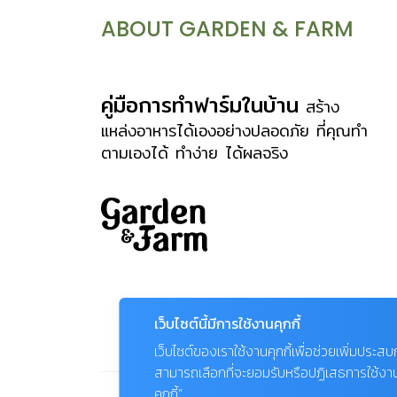
เลี้ยงเดี่ยว และจำแนกออกเป็นสกุลต่างๆ
ABOUT GARDEN & FARM
มากมาย ซึ่งในที่นี้ขอกล่าวเพียงบางส่วน
อาทิ * สกุลรองเท้านารี
(Paphiopedilum) พบกระจายพันธุ์อยู่
คู่มือการทำฟาร์มในบ้าน
สร้าง
ตามทิวเขาที่มีระดับความสูงไม่มากนัก และ
แหล่งอาหารได้เองอย่างปลอดภัย ที่คุณทำ
ตามเองได้ ทำง่าย ได้ผลจริง
ตามป่าผลัดใบ ส่วนใหญ่เติบโตอยู่ตามพื้น
ดินหรือซอกหิน บางชนิดก็เกาะอาศัยอยู่
ตามต้นไม้ * สกุล
หวาย (Dendrobium) เป็นกล้วยไม้สกุล
ใหญ่ ค้นพบแล้วประมาณ 1,000 ชนิด
จำแนกเป็นหมวดหมู่ย่อยมากกว่า 20 หมู่
เป็นสกุลที่นิยมพัฒนาพันธ์ุเพื่อการค้า *
เว็บไซต์นี้มีการใช้งานคุกกี้
สกุลคัทลียาและสกุลใกล้เคียง (Cattleya
เว็บไซต์ของเราใช้งานคุกกี้เพื่อช่วยเพิ่มประส
& allied genera) ประกอบด้วยสกุลย่อย
สามารถเลือกที่จะยอมรับหรือปฏิเสธการใช้งานคุก
[…]
คุกกี้”