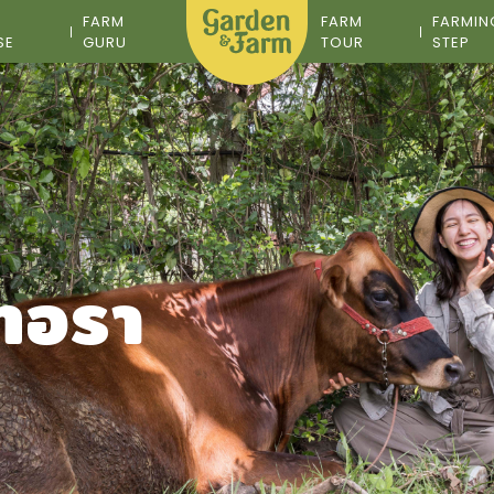
M
FARM
FARM
FARMIN
SE
GURU
TOUR
STEP
ทอรา