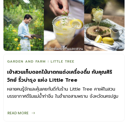
GARDEN AND FARM
LITTLE TREE
เข้าสวนเก็บดอกไม้มาตกแต่งเครื่องดื่ม กับคุณศิริ
วิทย์ ริ้วบำรุง แห่ง Little Tree
หลายคนรู้จักและคุ้นเคยกันดีกับร้าน Little Tree คาเฟ่ในสวน
บรรยากาศดีริมแม่น้ำท่าจีน ในอำเภอสามพราน จังหวัดนครปฐม
นอกจากเมนูอาหารแบบโฮมเมดแสนอร่อยแล้ว
READ MORE