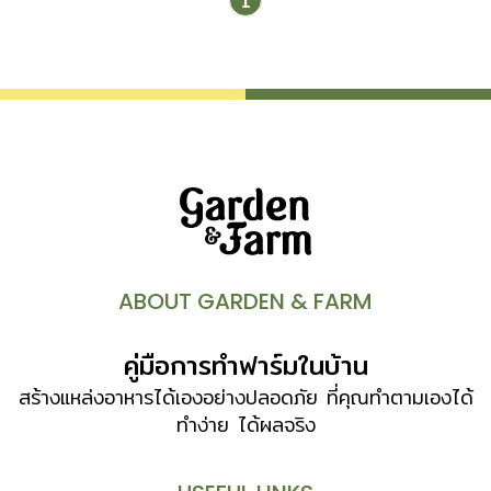
1
เพื่อให้หนาขึ้น เช่น ไม้อัด (Plywood) ใช้แผ่นไม้บางวางให้เสี้ยน
ไม้สลับทิศทางกันในแต่ละชั้น ทากาวแล้วอัดเข้าด้วยกัน มีทั้ง
ไม้อัดสัก ไม้อัดยาง ไม้อัดมะปิน รวมถึงชนิดที่ใช้ไม้ต่างประเทศ
เช่น ไม้อัดแอช ไม้อัดบีช ไม้อัดเมเปิ้ล มีขนาด 4×8 ฟุต หรือ
1.22x 2.44 เมตร หนาตั้งแต่ 4,6 (ใช้ทำโครงตู้ ชั้น และโต๊ะ)
10,15 และ 20 มม. (ใช้ทำโครงตู้โดยไม่ต้องเสริมโครง) มีทั้ง
แบบกันน้ำและไม่กันน้ำ ไม้อัดไส้ระแนง (Block Board) คือ
ไม้อัดที่มีไส้ทำจากไม้แปรรูปชิ้นเล็กๆ […]
ABOUT GARDEN & FARM
คู่มือการทำฟาร์มในบ้าน
สร้างแหล่งอาหารได้เองอย่างปลอดภัย ที่คุณทำตามเองได้
ทำง่าย ได้ผลจริง