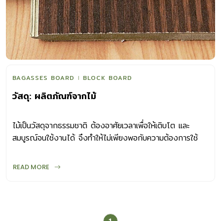
BAGASSES BOARD
BLOCK BOARD
วัสดุ: ผลิตภัณฑ์จากไม้
ไม้เป็นวัสดุจากธรรมชาติ ต้องอาศัยเวลาเพื่อให้เติบโต และ
สมบูรณ์จนใช้งานได้ จึงทำให้ไม่เพียงพอกับความต้องการใช้
งาน การคิดค้นและผลิตไม้ทดแทนในรูปแบบต่างๆ จึงเกิดขึ้นและ
นิยมใช้อย่างแพร่หลาย ได้แก่ แผ่นวัสดุที่ใช้ไม้ชิ้นเล็กประสานกัน
READ MORE
หรือนิยมเรียกว่า ลามิเนตบอร์ด (Laminated Board) ประกอบ
ขึ้นจากแผ่นไม้บาง (Veneer) ที่ใช้เครื่องจักรปอกหรือฝานเป็น
แผ่น นำมาซ้อนให้ได้ความหนาตามต้องการแล้วอัดด้วยกาว หรือ
ใช้แผ่นไม้แปรรูปบางๆ ที่ต่อประสานกันเป็นแผ่นทำเป็นไส้ (Core)