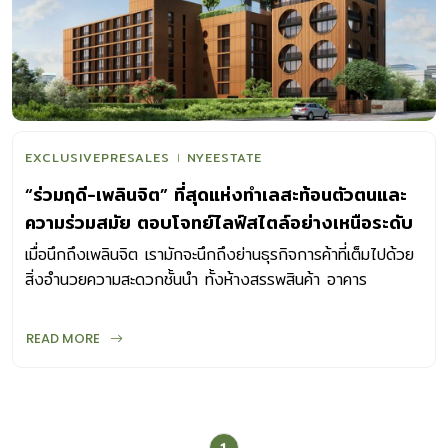
EXCLUSIVEPRESALES
NYEESTATE
“ร่วมฤดี-เพลินจิต” ที่สุดแห่งทำเลสะท้อนตัวตนและ
ความร่วมสมัย ตอบโจทย์ไลฟ์สไตล์อย่างเหนือระดับ
เมื่อนึกถึงเพลินจิต​ เรามักจะนึกถึงย่านธุรกิจ​การค้าที่เต็มไปด้วย
สิ่งอำนวยความสะดวกชั้นนำ​ ทั้งห้างสรรพสินค้า อาคาร
สำนักงานระดับพรีเมียม ร้านอาหารระดับมิชลินไกด์ เป็นที่สุดของ
ทำเลใจกลางเมืองที่เดินทางสะดวกสบายทั้งรถไฟฟ้าและทางด่วน
READ MORE
แต่ก่อนที่จะมาเป็น “เพลินจิต” เช่นในปัจจุบัน พื้นที่ย่านนี้มี
ประวัติศาสตร์ความเป็นมาที่ยาวนานและน่าสนใจ โดยสมัยก่อน
ย่านเพลินจิตเป็นที่ดินของ นายเลิศ เศรษฐบุตร หรือ​ พระยาภักดี
นรเศรษฐ ซึ่งต่อมามีการแบ่งขาย และพัฒนาจนกลายเป็นที่ตั้ง