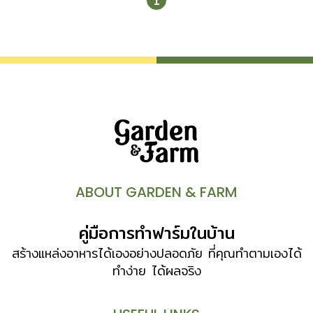
1
ของสถานที่สำคัญต่าง ๆ มากมาย เช่น สถานเอกอัครราชทูต
สหรัฐอเมริกาประจำประเทศไทย นอกจากนี้ยังเป็นอยู่ใกล้กับ
ราชกรีฑาสโมสร สโมสรกีฬา หรือที่เรียกกันว่า สนามฝรั่ง ซึ่ง
เป็นสถานออกกำลังกายและแข่งม้าของเจ้านายและขุนนางตั้งแต่
อดีตจนถึงปัจจุบัน ในสมัยปลายรัชกาลที่ 5 ถนนเพลินจิตเป็น
ถนนดิน ที่มีชื่อเรียกว่า “ถนนหายห่วง” เนื่องจากเดินทางลำบาก
จนห่างหายจากความสบาย จนถึงสมัยรัชกาลที่ 6 จึงมีการ
ตัดถนนเพลินจิต หรือ ถนนเพลินจิตร์ ในอดีต ได้รับนามจาก
พระเจ้าบรมวงศ์เธอ พระองค์เจ้าวรวรรณากร กรมพระนราธิป
ประพันธ์พงศ์ ถนนสายนี้เป็นถนนที่เชื่อมต่อระหว่างถนนพระราม 1
ไปสิ้นสุดที่ทางรถไฟสายตะวันออก นำพาความเจริญมาสู่พื้นที่นี้
ABOUT GARDEN & FARM
เหล่าขุนนางและคหบดีจึงเริ่มเข้ามาสร้างที่อยู่อาศัย ทำให้ในย่านนี้
มีวังอยู่หลายแห่งด้วยกัน อาทิ วังพระเจ้าบรมวงศ์เธอพระองค์
คู่มือการทำฟาร์มในบ้าน
เจ้ารังสิตประยูรศักดิ์ (วังวิทยุ) วังพระเจ้าบรมวงศ์เธอพระองค์
เจ้าเยาวภาพงศ์สนิธ วังพระองค์เจ้าหญิงประภาพรรณพิไลย
สร้างแหล่งอาหารได้เองอย่างปลอดภัย ที่คุณทำตามเองได้
ซึ่งปัจจุบันเป็นอาคารสำนักงานเอกชน วังพระเจ้าบรมวงศ์เธอ
ทำง่าย ได้ผลจริง
[…]