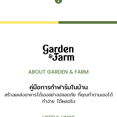
1
และพบมากที่สุดทางตอนใต้และตะวันออกของทวีปแอฟริกา ถิ่น
กำเนิดของไม้อวบน้ำจึงมาจากหลายแห่งด้วยกัน ทั้งยังกระจาย
พันธุ์ไปตามซีกโลกต่าง ๆ อย่างรวดเร็ว ในยุคล่าอาณานิคมหรือ
เมื่อกว่า 400 ปีก่อน ตัวอย่างพืชในกลุ่มไม้อวบน้ำที่รู้จักกันดี
และนิยมปลูกเป็นไม้ประดับ ได้แก่ กุหลาบหิน คุณนายตื่นสาย อา
กาเว่ ว่านหางจระเข้ โบตั๋น โป๊ยเซียน โคมญี่ปุ่น ชวนชม
สับปะรดสี ลิ้นมังกร เป็นต้น โดยเฉพาะกลุ่มกุหลาบหิน มีความ
สวยงามและโดดเด่นเรื่องการจัดเรียงใบที่ดูคล้ายกลีบดอกไม้
ทำให้นิยมปลูกเลี้ยงกันมาก เช่นเดียวกับลิ้นมังกร
(Sansevieria) ซึ่งปัจจุบันนิยมปลูกเลี้ยงเพื่อการค้า และ
ปรับปรุงพันธุ์ใหม่ๆ ออกสู่ท้องตลาดเป็นจำนวนมาก หมายเหตุ
ABOUT GARDEN & FARM
สามารถดูรายละเอียดของไม้อวบน้ำได้ในหมวด แคตตัส+ไม้อวบ
น้ำ ที่ Plant Library เมื่อเอ่ยถึงไม้อวบน้ำแล้ว ก็มักเข้าใจว่า
คู่มือการทำฟาร์มในบ้าน
เป็นกลุ่มเดียวกับแคคตัส […]
สร้างแหล่งอาหารได้เองอย่างปลอดภัย ที่คุณทำตามเองได้
ทำง่าย ได้ผลจริง