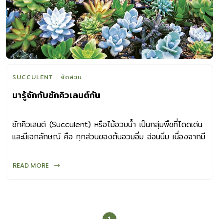
SUCCULENT
จัดสวน
มารู้จักกับซักคิวเลนต์กัน
ซักคิวเลนต์ (Succulent) หรือไม้อวบน้ำ เป็นกลุ่มพืชที่โดดเด่น
และมีเอกลักษณ์ คือ ทุกส่วนของต้นอวบอิ่ม อ่อนนิ่ม เนื่องจากมี
น้ำจำนวนมากหล่อเลี้ยงอยู่ภายในเนื้อเยื่อ Succulent มาจากคำ
ว่า succos ในภาษาละติน หมายถึง น้ำผลไม้หรือน้ำหล่อเลี้ยง
READ MORE
ภายใน แม้จะเชื่อกันว่าเป็นพืชที่ขึ้นอยู่ในทะเลทราย แต่จริงๆ แล้ว
ไม้อวบน้ำสามารถเติบโตได้ทั้งบริเวณที่มีหิมะปกคลุมแถบเทือกเขา
แอลป์ตอนกลางของทวีปยุโรป พื้นที่แห้งแล้งแถบที่ราบ
โคโลราโด ตลอดจนป่าเขตร้อนลุ่มน้ำแอมะซอนในทวีปอเมริกาใต้