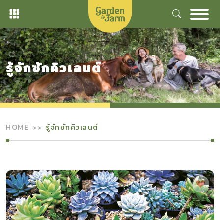
Skip
to
content
รู้จักซักคิวเลนต์
HOME
รู้จักซักคิวเลนต์