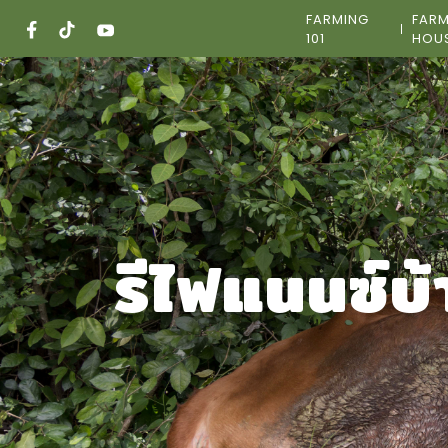
Skip
FARMING
FAR
to
101
HOU
content
รีไฟแนนซ์บ้