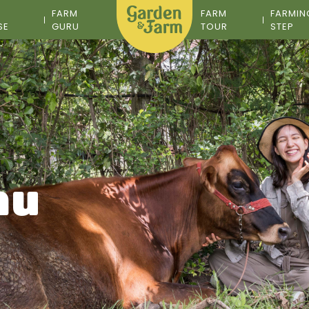
M
FARM
FARM
FARMIN
SE
GURU
TOUR
STEP
าน