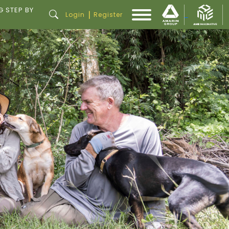
G STEP BY
|
Login
Register