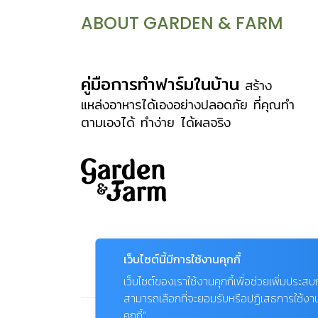
พื้นที่ห้ามเข้าและเข้าได้ให้สอดคล้องกับการ
ABOUT GARDEN & FARM
ใช้ในชีวิตประจำวัน ในบ้านที่มีสุนัขแสนซน
ชอบเหยียบย่ำแปลงต้นไม้ การทำรั้วเตี้ยๆ
กั้นแปลงต้นไม้แบบชั่วคราว ในขณะที่ต้นไม้
คู่มือการทำฟาร์มในบ้าน
สร้าง
ยังเล็ก ต้นไม้ที่เจริญเติบโตช้าๆ เพื่อ
แหล่งอาหารได้เองอย่างปลอดภัย ที่คุณทำ
ตามเองได้ ทำง่าย ได้ผลจริง
ป้องกันการเหยียบย่ำหรือขุดคุ้ย หรือทำรั้ว
ถาวรก็ได้ แต่ควรเลือกให้เข้ากับสไตล์สวน
ที่จัด การปลูกต้นไม้กั้นแนวเขตแปลง เป็น
วิธีที่ดีวิธีหนึ่ง โดยปลูกไม้ที่มีพุ่มแน่น ไม้ที่
มีหนามเล็กๆ แต่ไม่มีพิษ เช่น ชาดัดและ
เข็มแดง เพื่อให้สุนัขรู้จักหลาบจำ ไม่กล้า
เข้าไปเหยียบย่ำหรือนอนในแปลง เมื่อต้นไม้
เว็บไซต์นี้มีการใช้งานคุกกี้
หลักที่ปลูกไว้โตแล้วก็ค่อยย้ายแนวป้องกัน
เว็บไซต์ของเราใช้งานคุกกี้เพื่อช่วยเพิ่มประส
นี้ออกไป การทำกระบะต้นไม้แบบยกสูง ซึ่ง
สามารถเลือกที่จะยอมรับหรือปฏิเสธการใช้งานคุก
นอกจากทำให้สวนที่มีแต่พื้นราบๆ แลดูมี
คุกกี้”