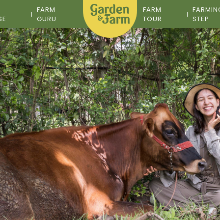
M
FARM
FARM
FARMIN
SE
GURU
TOUR
STEP