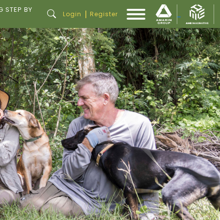
G STEP BY
|
Login
Register