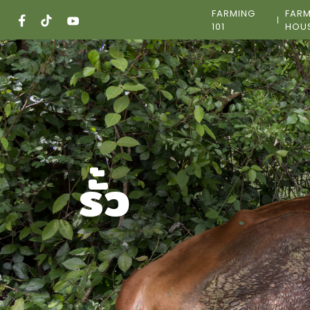
Skip
FARMING
FAR
to
101
HOU
content
รั้ว