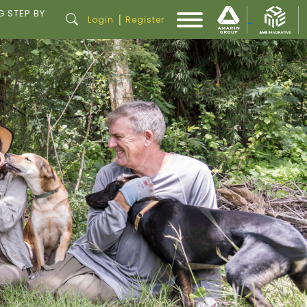
G STEP BY
|
Login
Register