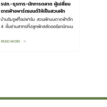
รปภ.-ธุรการ-นักการตลาด ผู้เปลี่ยน
ดาดฟ้าอพาร์ตเมนต์ให้เป็นสวนผัก
ออร์แกนิกกลางกรุง
บ้านริมรูฟท็อปฟาร์ม สวนผักบนดาดฟ้าตึก
4 ชั้นย่านสาทรที่ปลูกผักสลัดออร์แกนิกบน
แปลงดิน โดยมี รปภ.และธุรการผู้มีใจรัก
ปลูกผักเป็นกำลังสำคัญ
READ MORE