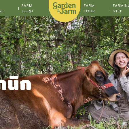
M
FARM
FARM
FARMIN
SE
GURU
TOUR
STEP
กนิก