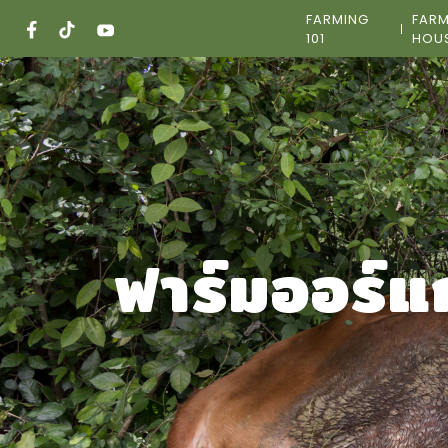
Skip
FARMING
FAR
to
101
HOU
content
ฟาร์มออร์แ