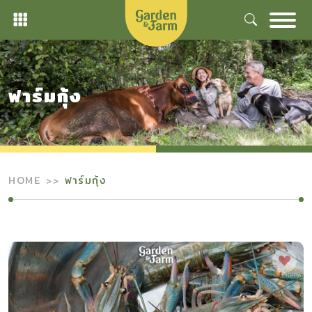
Skip
to
content
ฟาร์มกุ้ง
HOME
ฟาร์มกุ้ง