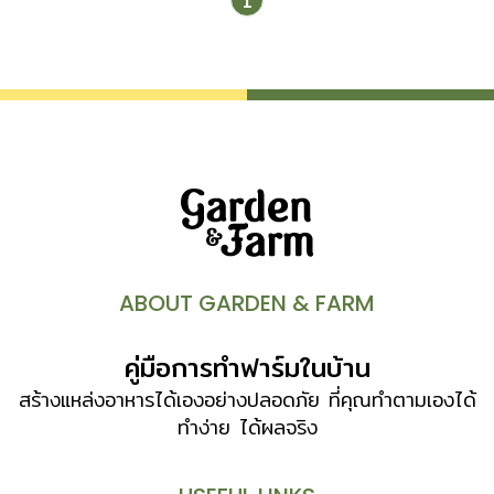
1
หญ้า ผลไม้เน่าเสีย เศษอาหารออกไปทิ้ง เพื่อตัดแหล่งอาหาร
ของหอยทาก และหมั่นดูแลตัดแต่งกิ่งต้นไม้ อย่าให้ร่มครึ้มจน
แสงแดดส่องไม่ถึงพื้นดิน เพราะทากและหอยทากชอบอยู่ในที่อับ
ชื้น ทั้งยังขยายพันธุ์ได้อย่างรวดเร็ว วิธีกำจัดหอยทาก อีกวิธีที่
ช่วยกำจัดทากและหอยทากได้ดี ก็คือ เก็บหอยทากเหล่านั้นออก
ไปทิ้ง แต่ต้องนำไปทิ้งให้ไกลจากสวนหรือตัวบ้านหน่อยนะคะ ไม่
งั้นพวกมันจะกลับมารวมตัวกันอีกครั้ง และอาจมีจำนวนมากกว่า
ที่เก็บทิ้งเสียอีก แต่หากจัดการด้วยวิธีดังกล่าวแล้วยังคงมีทาก
และหอยทากกวนใจ โดยเฉพาะในช่วงหน้าฝนที่จะพบมากเป็นพิเศษ
เรามีวิธีป้องกันกำจัดที่ได้ผลมาฝาก เพียงแค่ใช้ของที่มีอยู่ในครัว
ให้เป็นประโยชน์ ดังนี้ เปลือกไข่ หลังจากทำอาหารเมนูไข่เสร็จ
ABOUT GARDEN & FARM
แล้วอย่าเพิ่งทิ้งเปลือก เพราะเปลือกไข่นอกจากใส่เป็นปุ๋ยเสริม
ธาตุอาหารให้พืชผักได้แล้ว ยังช่วยกำจัดทากและหอยทากได้
คู่มือการทำฟาร์มในบ้าน
ชะงัดวิธีทำ ล้างเปลือกไข่ให้สะอาด ตากแดดให้แห้ง บดให้แตก
เป็นชิ้นเล็กๆ แล้วโรยรอบๆ แปลงผักหรือรอบกระถาง เมื่อทาก
สร้างแหล่งอาหารได้เองอย่างปลอดภัย ที่คุณทำตามเองได้
หรือหอยทากคลานผ่านมาโดนเปลือกไข่มันจะระคายเคือง ก่อนล่า
ทำง่าย ได้ผลจริง
ถอยไม่มายุ่มย่ามกินผักในแปลงหรือกระถางของเรา กระเทียม
นอกจากช่วยกำจัดแมลงศัตรูพืชได้ดีแล้ว ยังช่วยป้องกันทาก