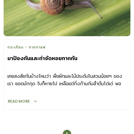
กระเทียม
กากกาแฟ
มาป้องกันและกำจัดหอยทากกัน
เคยสงสัยกันบ้างไหมว่า พืชผักและไม้ประดับในสวนน้อยๆ ของ
เรา ยอดมักกุด ใบก็หายไป เหลือแต่กิ่งก้านกับลำต้นโด่เด่ พอ
มองหาตัวการก็มักพบทากและหอยทากคลานวนเวียนใกล้ๆ ทั้ง
ตัวเล็กตัวใหญ่ บางครั้งมาเป็นขบวนแบบไม่เกรงใจใคร หากไม่
READ MORE
อยากให้ต้นไม้ในสวน โดยเฉพาะผักกินใบที่เราปลูกไว้เสียหาย จึง
ควรป้องกันกำจัดก่อนจะสายเกินไป วิธีกำจัดหอยทาก วิธี
ป้องกันกำจัดทากและหอยทากตัวร้ายที่ง่ายที่สุดคือ อย่าปล่อยให้
บ้านหรือสวนของเราอับชื้น รก สกปรก ควรหมั่นเก็บเศษใบไม้ใบ