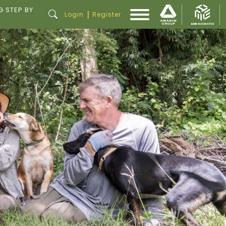
G STEP BY
|
Login
Register