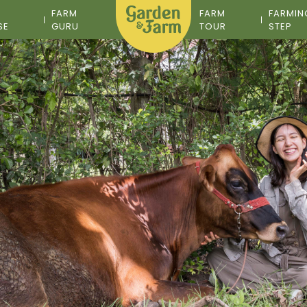
M
FARM
FARM
FARMIN
SE
GURU
TOUR
STEP