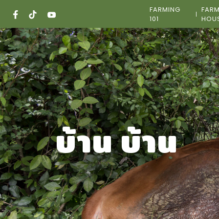
Skip
FARMING
FAR
to
101
HOU
content
บ้าน บ้าน