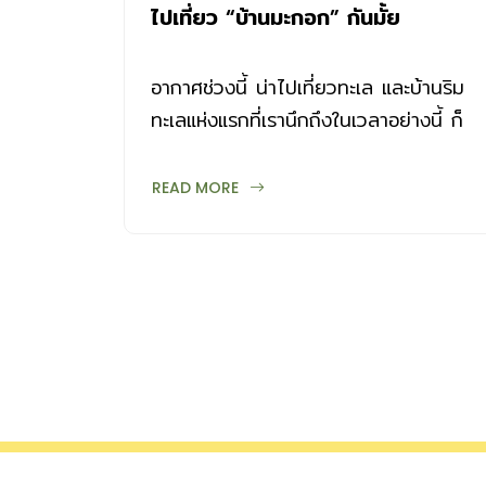
ไปเที่ยว “บ้านมะกอก” กันมั้ย
อากาศช่วงนี้ น่าไปเที่ยวทะเล และบ้านริม
ทะเลแห่งแรกที่เรานึกถึงในเวลาอย่างนี้ ก็
คือ บ้านมะกอก บ้านไม้แบบชาวประมงริม
คลองยายกี๋ เกาะกูด จังหวัดตราด
READ MORE