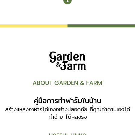
1
สวยงาม แต่ก่อนจะไปรู้จักวิธีใช้กล้วยไม้ตกแต่งบ้าน ลองไป
ทำความรู้จักธรรมชาติของกล้วยไม้กันก่อน ประเภทของกล้วยไม้
กล้วยไม้อยู่ในวงศ์ Orchidaceae กระจายอยู่ทั่วโลกว่า
19,000 ชนิด 796 สกุลและในจำนวนนี้มีอยู่ 1,154 ชนิด 174
สกุลที่มีถิ่นกำเนิดในเมืองไทย จึงไม่น่าแปลกใจที่กล้วยไม้จะเป็นที่
นิยมปลูกมาอย่างยาวนาน ทั้งยังมีการเพาะเลี้ยงผสมพันธุ์ใหม่ๆ
เป็นลูกผสมที่มีรูปดอกสวยงามสีสันแตกต่างและปลูกเลี้ยงได้ง่าย
ขึ้น การจำแนกประเภทของกล้วยไม้ตามลักษณะที่พบตาม
ธรรมชาติแบ่งเป็น 2 ประเภทใหญ่ๆ ด้วยกันคือ 1 กล้วยไม้ราก
อากาศ หรือ กล้วยไม้อิงอาศัย (epiphytic orchid) เป็น
กล้วยไม้ที่เติบโตอยู่ตามคบไม้ใหญ่ อย่างสกุลคัทลียา สกุลฟา
ABOUT GARDEN & FARM
แลนนอปซิส สกุลเข็ม สกุลหวาย สกุลช้าง 2 กล้วยไม้ดิน
(terrestrial orchid) เป็นกล้วยไม้ที่เติบโตบนดินที่มีซากพืช
คู่มือการทำฟาร์มในบ้าน
ซากสัตว์ทับถมกัน มีลำต้นใต้ดินเป็นหัว อย่างสกุลบัวสันโดษ
สกุลนางอั้ว […]
สร้างแหล่งอาหารได้เองอย่างปลอดภัย ที่คุณทำตามเองได้
ทำง่าย ได้ผลจริง