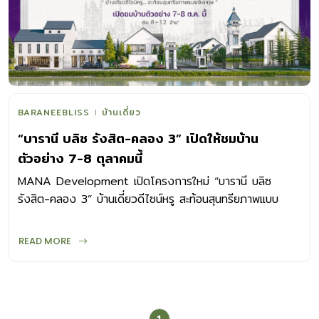
BARANEEBLISS
บ้านเดี่ยว
“บารานี บลิซ รังสิต-คลอง 3” เปิดให้ชมบ้าน
ตัวอย่าง 7-8 ตุลาคมนี้
MANA Development เปิดโครงการใหม่ “บารานี บลิซ
รังสิต-คลอง 3” บ้านเดี่ยวดีไซน์หรู สะท้อนสุนทรียภาพแบบ
อังกฤษ ในสไตล์ “Modern British Luxury” พร้อมชมบ้าน
ตัวอย่างครั้งแรก วันที่ 7 – 8 ต.ค. นี้ จองแปลงสวย ใกล้
READ MORE
Clubhouse โซนหน้าโครงการก่อนใคร!ลงทะเบียน รับข้อเสนอ
สุดพิเศษภายในงาน >> https://bit.ly/3PEMwZc
บ้าน
เดี่ยวสไตล์ Modern British Luxury โดดเด่นเป็นเอกลักษณ์
ที่ดินใหญ่ พื้นที่กว้างขวาง 300 ตร.ม.พร้อม Extra