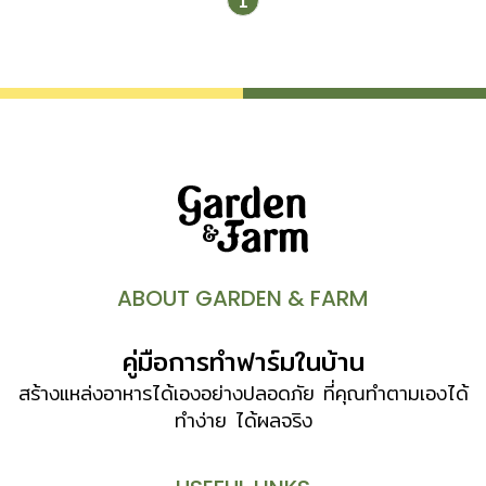
1
Space และ Backyard
ดีไซน์ Double Volume สูง 6.3
เมตร ห้องรับแขกโอ่โถง Grand Living Room
4 ห้อง
นอน 6 ห้องน้ำ […]
ABOUT GARDEN & FARM
คู่มือการทำฟาร์มในบ้าน
สร้างแหล่งอาหารได้เองอย่างปลอดภัย ที่คุณทำตามเองได้
ทำง่าย ได้ผลจริง