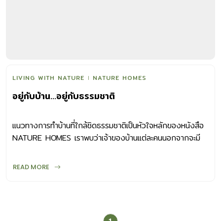
LIVING WITH NATURE
NATURE HOMES
อยู่กับบ้าน…อยู่กับธรรมชาติ
แนวทางการทำบ้านที่ใกล้ชิดธรรมชาติเป็นหัวใจหลักของหนังสือ
NATURE HOMES เราพบว่าเจ้าของบ้านแต่ละคนนอกจากจะมี
รสนิยมในการอยู่อาศัยกับธรรมชาติแล้ว พวกเขายังทำบ้านที่ใส่ใจ
ต่อสิ่งแวดล้อม น่าอยู่ อบอุ่น เรียบง่าย และติดดิน จัดสรรพื้นที่
READ MORE
ทำงานให้สอดคล้องกับการอยู่บ้านได้อย่างกลมกลืน มีงาน
อดิเรกดี ๆ ที่ทำให้หัวใจเป็นสุข มีอาหารอร่อยจากพืชผักและผล
ไม้ในสวน มีระเบียงกว้างให้ออกมานั่งชมต้นไม้ใบหญ้า ไม่สะสม
ข้าวของมากมายเกินจำเป็น ใช้ชีวิตแบบ Slow Living มีจังหวะ