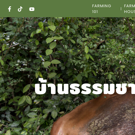
Skip
FARMING
FAR
to
101
HOU
content
บ้านธรรมชา