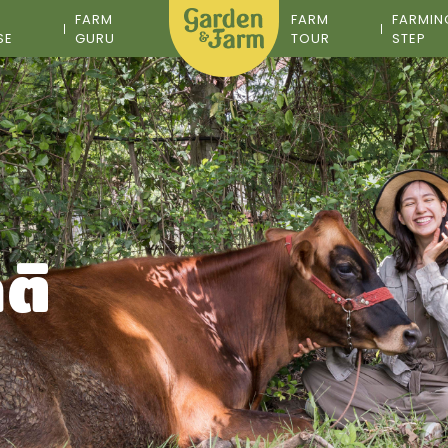
M
FARM
FARM
FARMIN
SE
GURU
TOUR
STEP
ติ