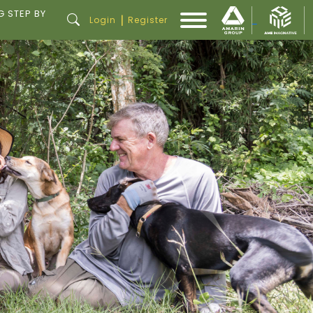
G STEP BY
|
Login
Register