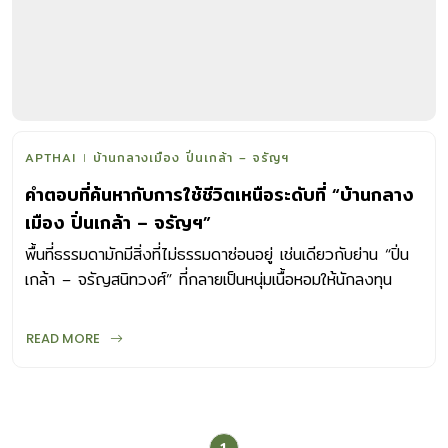
APTHAI
บ้านกลางเมือง ปิ่นเกล้า – จรัญฯ
คำตอบที่ค้นหากับการใช้ชีวิตเหนือระดับที่ “บ้านกลาง
เมือง ปิ่นเกล้า – จรัญฯ”
พื้นที่ธรรมดามักมีสิ่งที่ไม่ธรรมดาซ่อนอยู่ เช่นเดียวกับย่าน “ปิ่น
เกล้า – จรัญสนิทวงศ์” ที่กลายเป็นหนุ่มเนื้อหอมให้นักลงทุน
กำลังรุมจีบ ด้วยเพราะย่านนี้กำลังเติบโตและก้าวเข้าสู่ความ
เจริญ
READ MORE