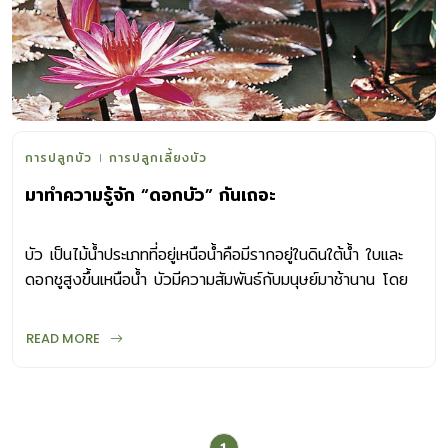
การปลูกบัว
การปลูกเลี้ยงบัว
มาทำความรู้จัก “ดอกบัว” กันเถอะ
บัว เป็นไม้น้ำประเภทที่อยู่เหนือน้ำคือมีรากอยู่ในดินใต้น้ำ ใบและ
ดอกชูสูงขึ้นเหนือน้ำ บัวมีความสัมพันธ์กับมนุษย์มาช้านาน โดย
เฉพาะด้านวัฒนธรรม การดำรงชีวิต และศิลปะแขนงต่าง ๆ
สำหรับชาวไทยเรานั้นมีการนำรูปดอกบัวมาสร้างเป็นลวดลายที่
READ MORE
อ่อนช้อย นำเหง้าไหล และก้านดอกบัวมาประกอบอาหาร ซึ่งอุดม
ด้วยคุณค่าและสรรพคุณทางยา ส่วนดอกบัวก็นำมาใช้บูชาพระ
และปลูกประดับไว้ภายในบ้านเพื่อความสวยงาม บัวมีกี่ชนิดกันนะ
บัวแบ่งได้เป็น 3 ชนิด คือ บัวหลวงหรือปทุมชาติ (Lotus) เป็น