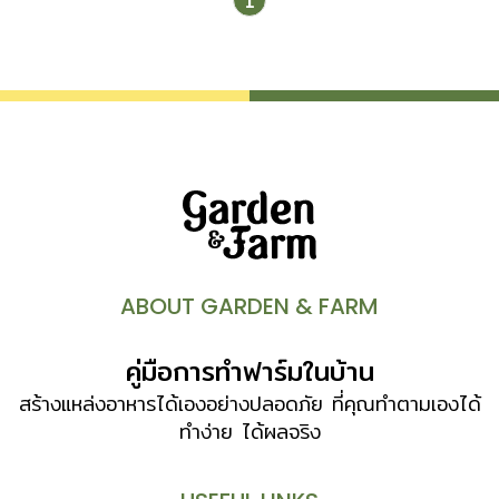
1
บัวสกุล Nelumbo มีไหล (stolon) และเหง้า (rhizome) อยู่
ใต้ดิน ใบรูปก้นปิด มีขนาดใหญ่ ก้านใบและก้านดอกมีหนาม
ปกคลุม ดอกมีทั้งดอกซ้อนและดอกชั้นเดียว กลีบดอกกว้าง มี
3 สี คือ สีขาว ชมพู และเหลือง ใบและดอกชูขึ้นเหนือน้ำ บัวอุบล
ชาติ (Water Lily) เป็นบัวสกุล Nymphaea ได้แก่ มีเหง้า
ใต้ดิน ใบลอยแตะผิวน้ำ มีรูปร่างหลายแบบ ไม่มีหนาม ดอกบาน
ได้นาน 3 – 4 วัน […]
ABOUT GARDEN & FARM
คู่มือการทำฟาร์มในบ้าน
สร้างแหล่งอาหารได้เองอย่างปลอดภัย ที่คุณทำตามเองได้
ทำง่าย ได้ผลจริง