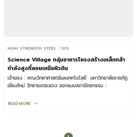
HIGH STRENGTH STEEL
SYS
Science Village กลุ่มอาคารโครงสร้างเหล็กกล้า
กำลังสูงที่ลอยเหนือผิวดิน
เจ้าของ : คณะวิทยาศาสตร์และเทคโนโลยี มหาวิทยาลัยราชภัฏ
เชียงใหม่ วิทยาเขตสะลวง ออกแบบสถาปัตยกรรม :
Greenline Architects Studio ออกแบบวิศวกรรม
โครงสร้าง : เจษฎาพร ศรีภักดี ภาพ : Greenline
READ MORE
Architects Studio “การออกแบบโครงสร้างเสาคู่และระบบ
การค้ำและดึงเพื่อยกทั้งอาคารให้ลอยเหนือพื้นดินต้องใช้ระบบ
โครงสร้างเหล็กที่มีประสิทธิภาพสูง ซึ่งไม่เพียงลดการใช้
ทรัพยากร เวลา แรงงาน และประหยัดต้นทุนแล้ว ยังตอบโจทย์