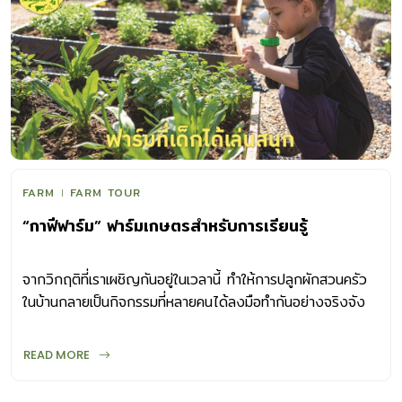
FARM
FARM TOUR
“กาฟีฟาร์ม” ฟาร์มเกษตรสำหรับการเรียนรู้
จากวิกฤติที่เราเผชิญกันอยู่ในเวลานี้ ทำให้การปลูกผักสวนครัว
ในบ้านกลายเป็นกิจกรรมที่หลายคนได้ลงมือทำกันอย่างจริงจัง
นอกจากช่วยผ่อนคลายความเครียดแล้ว ยังทำให้ได้ออกมายืด
เส้นยืดสาย พักสายตาจากการทำงานหน้าจอคอมพิวเตอร์ แถม
READ MORE
ยังมีผักสดให้ได้ทยอยเก็บมาปรุงอาหาร แม้เพียงเล็กน้อยก็ชื่นใจ
ฟาร์มเกษตร ข้อดีของการปลูกผักไม่ได้มีเพียงเท่านี้ โดยเฉพาะ