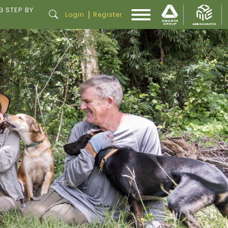
G STEP BY
|
Login
Register