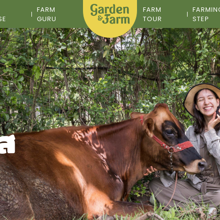
M
FARM
FARM
FARMIN
SE
GURU
TOUR
STEP
าส