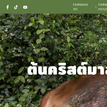
Skip
FARMING
FAR
to
101
HOU
content
ต้นคริสต์ม