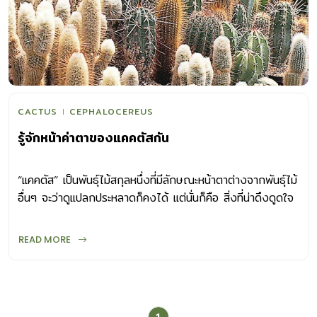
CACTUS
CEPHALOCEREUS
รู้จักหน้าค่าตาของแคคตัสกัน
“แคคตัส” เป็นพันธุ์ไม้สกุลหนึ่งที่มีลักษณะหน้าตาต่างจากพันธุ์ไม้
อื่นๆ จะว่าดูแปลกประหลาดก็คงได้ แต่นั่นก็คือ สิ่งที่น่าดึงดูดใจ
คนมากมายให้หลงใหล มาทำรู้จักหน้าตาของแคคตัสกัน ลำต้น
แคคตัสเป็นไม้อวบน้ำที่มีรูปทรงตันหลากหลาย ทั้งแบบทรงกลม
READ MORE
ทรงกระบอก ไปจนถึงสูงชะลูดคล้ายกระบอง มีทั้งที่ขึ้นเป็นต้น
เดียวโดดเดี่ยว ขึ้นรวมกันเป็นกลุ่ม หรือแตกกอ เส้นผ่า
ศูนย์กลางของลำต้นมีตั้งแต่เล็กไม่กี่เซนต์ ไปจนถึงใหญ่เป็น
เมตรๆ และอาจเป็นลำสูงใหญ่กว่า 20 เมตร หรือมีลักษณะเป็น