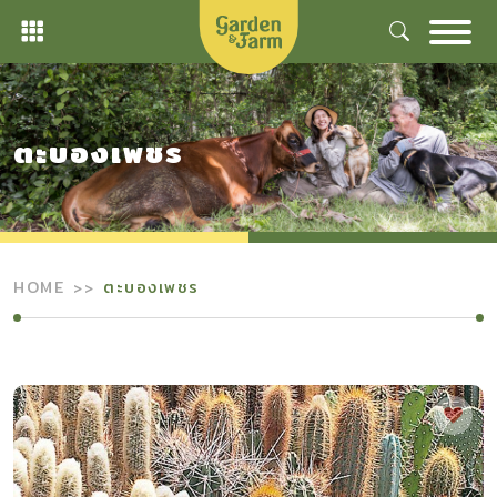
Skip
to
content
ตะบองเพชร
HOME
ตะบองเพชร