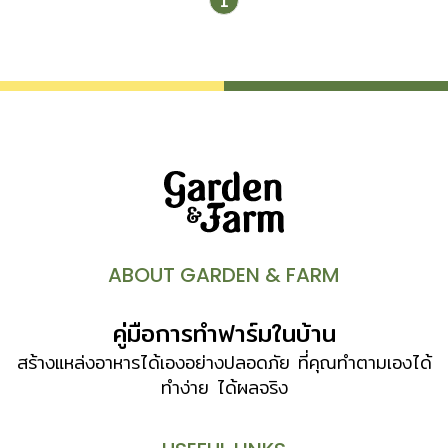
1
ต้องแล้วควรตัดแต่งกิ่งตั้งแต่ปลายหน้าร้อนที่ผ่านมา พอฝนมา
ต้นไม้จะได้แตกยอดอ่อนและเจริญเติบโตต่อไป หากพบว่าในสวน
มีน้ำท่วมขัง ควรตรวจสอบระบบระบายน้ำว่ามีส่วนไหนอุดตันบ้าง
และควรเร่งระบายน้ำออกให้เร็วที่สุด เพราะถ้าฝนตกซ้ำ อาจ
เปลี่ยนจากน้ำขังมาเป็นน้ำท่วม สร้างความเสียหายให้กับต้นไม้และ
อาจถึงตัวบ้านได้ เมื่อระบายน้ำออกจากพื้นที่ได้แล้ว อย่าเพิ่งเดิน
เข้าไปเหยียบย่ำที่โคนต้นไม้ ซึ่งเป็นบริเวณที่รากแผ่กระจายอยู่ แต่
ควรรอให้ดินแห้งก่อนแล้วค่อยสำรวจต้นไม้ ตัดแต่งหรือพรวน
ดิน สำหรับคนที่มีสวนกระถางริมระเบียง นอกจากตรวจดู
กระถางต้นไม้ว่าล้มบ้างไหมแล้ว ควรดูว่าน้ำขังอยู่ที่ระเบียงหรือ
ไม่ โดยตรวจดูรูระบายน้ำที่พื้นว่ามีสิ่งอุดตันหรือเปล่า อาจดูไป
ABOUT GARDEN & FARM
ถึงความลาดเทของพื้นว่าลาดไปทางรูระบายน้ำหรือไม่ ถ้าไม่
หลังหมดฝนก็เตรียมปรับปรุงได้ ตรวจดูในกระถางต้นไม้ว่ามีน้ำ
คู่มือการทำฟาร์มในบ้าน
ขังหรือไม่ ถ้ามีอยู่ก็ควรระบายน้ำออกก่อน น้ำที่ขังอยู่ในกระถาง
โดยไม่ระบายออกหลังผ่านไปสักชั่วโมง เป็นสัญญาณบอกว่า
สร้างแหล่งอาหารได้เองอย่างปลอดภัย ที่คุณทำตามเองได้
ดินในกระถางเริ่มแน่น การระบายน้ำและอากาศเริ่มไม่ดีแล้ว ก็ถึง
ทำง่าย ได้ผลจริง
เวลาปรับปรุงดินเสียที คนที่ปลูกแคคตัสหรือไม้อวบน้ำ ในฤดูฝน
เช่นนี้ ควรเก็บเข้าที่ร่ม เพราะแคคตัสเกือบทุกชนิดไม่ชอบน้ำปริ