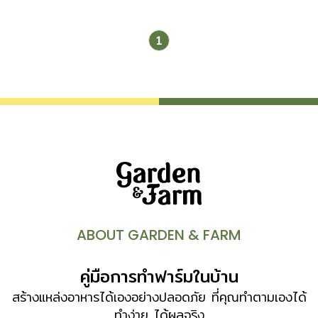
เริ่มโรยมาใส่ไว้ในตระกร้า เมื่อได้จำนวนที่มากพอแล้ว ก็นำไปผึ่ง
แดดให้แห้ง จากนั้นชวนเด็กๆ มาทำซองใส่เมล็ดพันธุ์สำหรับแลก
1
เปลี่ยนกันในชุมชนเล็กๆ ของพวกเขา การแลกเปลี่ยน นอกจาก
ช่วยให้เมล็ดพันธุ์เหล่านี้คงอยู่แล้ว เด็กๆ ยังได้เรียนรู้คำศัพท์
ใหม่ๆ บนหน้าซองที่พวกเขาเขียนขึ้นเอง พร้อมรู้จักดอกใม้แต่ละ
ชนิดอีกด้วย “เราแบ่งเมล็ดพันธุ์ให้เพื่อน เพื่อนแบ่งเมล็ดพันธุ์ให้
เรา เราจึงมีเมล็ดพันธุ์มากมาย” แล้วไม้ดอกน้อยๆ เหล่านี้ก็จะไม่
สูญหายไปไหน ทั้งยังคงเบ่งบานที่บ้านฉัน บ้านเธอ อวดโฉมให้
เห็นข้างทาง ตรงโน้น ตรงนี้อยู่เนืองๆ…ติดตามเรื่องราวดีๆเหล่า
นี้ได้ในหนังสือ’เล่นกับดอกไม้ใบหญ้า’ ของสำนักพิมพ์บ้านและ
สวน ไม่นานเกินรอค่ะ
“ทิพาพรรณ”
ABOUT GARDEN & FARM
คู่มือการทำฟาร์มในบ้าน
สร้างแหล่งอาหารได้เองอย่างปลอดภัย ที่คุณทำตามเองได้
ทำง่าย ได้ผลจริง