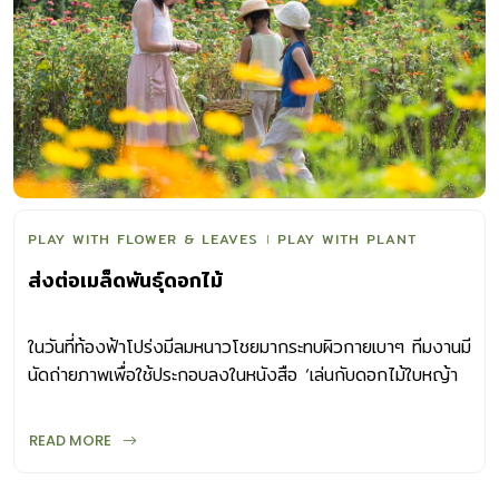
PLAY WITH FLOWER & LEAVES
PLAY WITH PLANT
ส่งต่อเมล็ดพันธุ์ดอกไม้
ในวันที่ท้องฟ้าโปร่งมีลมหนาวโชยมากระทบผิวกายเบาๆ ทีมงานมี
นัดถ่ายภาพเพื่อใช้ประกอบลงในหนังสือ ‘เล่นกับดอกไม้ใบหญ้า
‘ที่เขียนโดยครูปิ๋ม (คุณศิริลักษณ์ ริ้วบำรุง) แห่งบ้านลิตเติ้ลทรี
ในชั่วโมงเรียนภาษาอังกฤษ คุณครูโอลิเวียคนสวย ได้พาเด็กๆ
READ MORE
ไปเก็บเมล็ดพันธุ์ดอกไม้ ทั้ง ดาวกระจาย บานชื่น ที่กำลังอวด
ช่อสวยท้าทายแสงแดดกล้า คุณครูบอกเด็กๆ ให้เลือกเก็บดอกที่