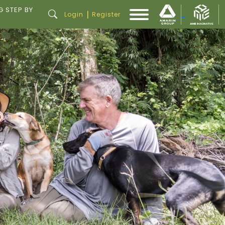
G STEP BY
|
Login
Register