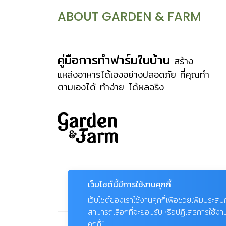
เคลือบด้วยขี้ผึ้ง เพื่อช่วยลดการสูญเสียน้ำ
ABOUT GARDEN & FARM
ส่วนใหญ่มีสีเขียวเพื่อใช้สังเคราะห์แสง
ลักษณะต้นประกอบด้วย “ตุ่มหนาม”
(areole) ซึ่งอาจเรียงต่อกันอยู่บนแนวซี่
คู่มือการทำฟาร์มในบ้าน
สร้าง
หรือสันสูงของต้นที่เรียกว่า สันต้น (rib)
แหล่งอาหารได้เองอย่างปลอดภัย ที่คุณทำ
ตามเองได้ ทำง่าย ได้ผลจริง
หรือเรียงอยู่บนเนินนูนที่เรียกว่า “เนิน
หนาม” (tubercles) ของต้นก็ได้ หนาม
คือจุดเด่นของแคคตัส ซึ่งเกิดจากการ
เปลี่ยนใบให้กลายเป็นหนาม เพื่อให้เหมาะ
กับสภาพอากาศที่ร้อนและแห้งแล้ง ทำให้ต้น
คายน้ำน้อยลง อยู่รอดและเจริญเติบโตต่อ
ไปได้ หนามของแคคตัสมีหลายแบบ หลาย
เว็บไซต์นี้มีการใช้งานคุกกี้
ลักษณะ บางชนิดมีหนามแหลมคล้ายเข็ม
เว็บไซต์ของเราใช้งานคุกกี้เพื่อช่วยเพิ่มประส
เย็บผ้า บางชนิดปลายหนามงอคล้ายตะขอ
สามารถเลือกที่จะยอมรับหรือปฏิเสธการใช้งานคุก
บางชนิดเป็นขนนุ่ม สีสรรก็มีหลากหลาย
คุกกี้”