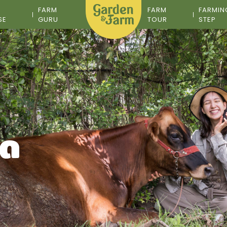
M
FARM
FARM
FARMIN
SE
GURU
TOUR
STEP
อด