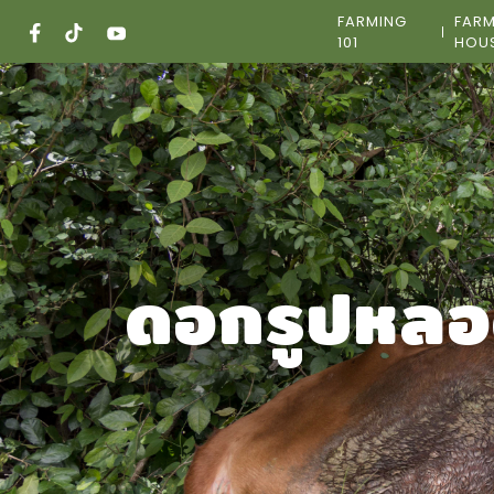
Skip
FARMING
FAR
to
101
HOU
content
ดอกรูปหล