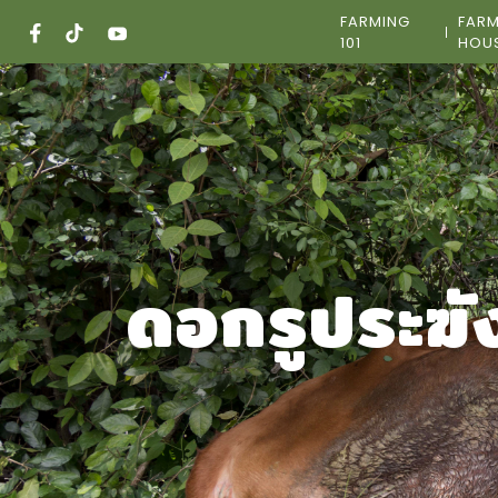
Skip
FARMING
FAR
to
101
HOU
content
ดอกรูประฆั