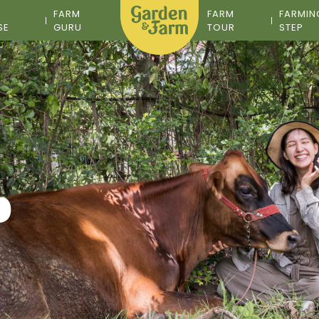
M
FARM
FARM
FARMIN
SE
GURU
TOUR
STEP
ง