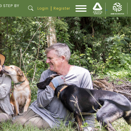
G STEP BY
|
Login
Register