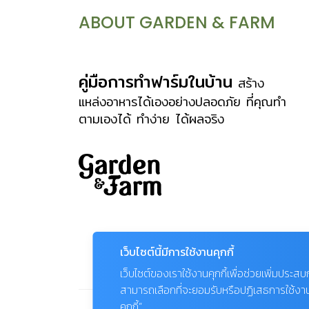
ทอดเลื้อยไปกับผิวดินหรือลำต้นของไม้
ABOUT GARDEN & FARM
ใหญ่ แตกรากสั้นเป็นกระจุกตามข้อเรียกว่า
เหง้า (rhizome) เช่น สกุลสิงโตกลอกตา
(Bulbophyllum) นอกจากนี้กล้วยไม้บาง
คู่มือการทำฟาร์มในบ้าน
สร้าง
ชนิดมีลำต้นเป็นหัวทำหน้าที่เก็บน้ำและสะสม
แหล่งอาหารได้เองอย่างปลอดภัย ที่คุณทำ
ตามเองได้ ทำง่าย ได้ผลจริง
อาหารใต้ดิน สามารถแตกกอได้ หรือบาง
ชนิดก็ไม่มีลำต้นเลย เช่น กล้วยไม้รองเท้า
นารี ดอก ออกเป็นดอกเดี่ยวหรือเป็นช่อ
กระจะ ช่อแยกแขนง หรือช่อกระจุกแน่น
ออกจากหัวหรือตามข้อตรงข้ามกับใบ หรือ
ออกจากโคนลำลูกกล้วย เป็นดอกสมบูรณ์
เพศมี 6 กลีบ แบ่งเป็น ชั้นนอก คือ กลีบ
เว็บไซต์นี้มีการใช้งานคุกกี้
เลี้ยง(sepal) หรือกลีบชั้นนอก อยู่ด้านบน
เว็บไซต์ของเราใช้งานคุกกี้เพื่อช่วยเพิ่มประส
1 กลีบ ด้านล่าง […]
สามารถเลือกที่จะยอมรับหรือปฏิเสธการใช้งานคุก
คุกกี้”