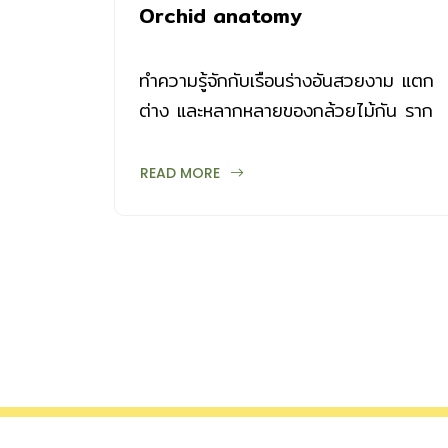
Orchid anatomy
ทำความรู้จักกับเรือนร่างอันสวยงาม แตก
ต่าง และหลากหลายของกล้วยไม้กัน ราก
เป็นเนื้อเยื่อพิเศษ สีขาว ลักษณะคล้าย
ฟองน้ำเรียกว่า วีลาเมน (velamen) ที่ห่อ
READ MORE
หุ้มรากจริงเอาไว้ มีหน้าที่กักเก็บความชื้น
ป้องกันแสงแดดให้รากที่แท้จริงที่อยู่ภายใน
ส่วนปลายรากมีสีเขียว สามารถสังเคราะห์
แสงได้ ลำต้น มีหลายลักษณะ ทั้งแบบ
ลำต้นตั้งขึ้น เป็นลำ อวบน้ำ เติบโตตาม
แนวดิ่ง ตั้งขึ้นหรือห้อยลง มีลำเป็นทรง
กระบอกแคบยาวหรือรูปทรงกลมแป้น
คล้ายผลกล้วย จึงเรียกว่า ลำลูกกล้วย
(pseudobulb) บางสกุลมีลำต้นขนาดเล็ก