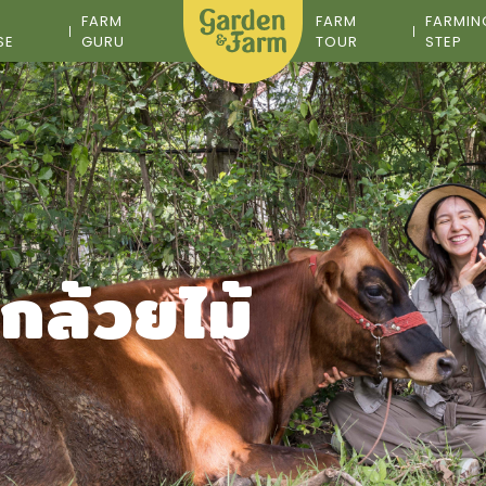
M
FARM
FARM
FARMIN
SE
GURU
TOUR
STEP
งกล้วยไม้