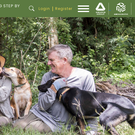
G STEP BY
|
Login
Register