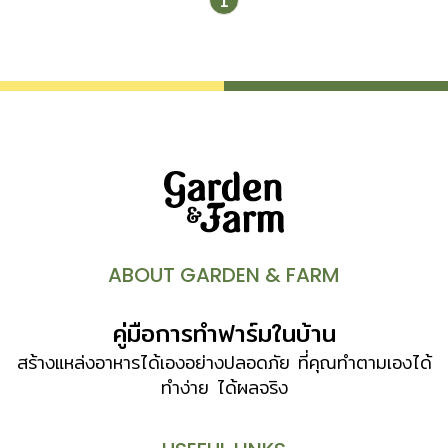
1
ตรวจสอบร่องรอยปลวกอย่างสม่ำเสมอ และดำเนินการโดยผู้
เชี่ยวชาญเพื่อแก้ปัญหาให้ตรงจุดและไม่เกิดอันตราย จึงจะ
วางใจจากปัญหาปลวกได้ในระยะยาว มาดูกันว่าการกำจัดปลวก
แต่ละวิธีแตกต่างกันอย่างไร ใช้วิธีไหนจึงจะป้องกันและกำจัด
อย่างได้ผล และปลอดภัยกับคุณ ครอบครัว และสิ่งแวดล้อมมาก
ที่สุด วิธี กำจัดปลวก ด้วย ระบบฉีดพ่น ให้สารเคมีกระจายทุก
จุด เมื่อปลวกบุก การแก้ปัญหาเฉพาะหน้าของหลายคนมัก
เป็นการฉีดพ่นด้วยยาฉีดแมลงที่มีอยู่ในบ้าน ส่วนมากเป็นสารออก
ฤทธิ์รุนแรง ซึ่งสามารถกำจัดปลวกที่มองเห็นได้ให้ตายในทันที
แต่ปลวกที่รอดจะหนีกลิ่นยาฉีดแมลงลงไปยังรังใหญ่ที่อยู่ใต้ดิน
และเมื่อเวลาผ่านไปก็จะกลับขึ้นมาทำลายบ้านในจุดอื่นๆ กลายเป็น
ABOUT GARDEN & FARM
สร้างความเสียหายหนักกว่าเดิม การฉีดพ่นรูปแบบที่ป้องกัน
ปลวกได้ทั้งบ้านจึงต้องฉีดพ่นสารให้ครอบคลุมทุกจุดที่คิดว่า
คู่มือการทำฟาร์มในบ้าน
ปลวกจะเดินผ่าน ไม่ว่าจะเป็นการพ่นสารเคมี ฉีดโฟมกำจัดปลวก
วางท่อใต้ดิน หรือเจาะพื้นคอนกรีตเพื่ออัดน้ำยา ฤทธิ์ของสารเคมี
สร้างแหล่งอาหารได้เองอย่างปลอดภัย ที่คุณทำตามเองได้
ที่กระจายอยู่ทั่วบ้านจะทำให้ปลวกไม่สามารถอาศัยหรือขยายพันธุ์
ทำง่าย ได้ผลจริง
ได้ จนตายไปในที่สุด วิธีนี้ทำให้บ้านปลอดภัยจากปลวกนานนับปี
แต่ก็ต้องคำนึงถึงผลกระทบจากการฉีดพ่นด้วย เนื่องจากสาร