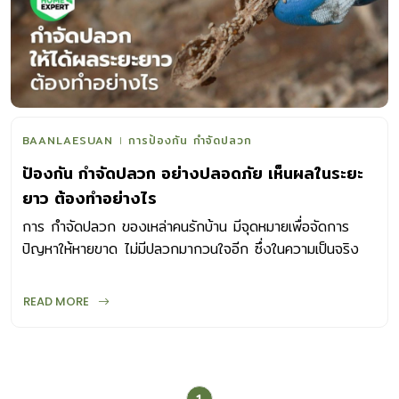
BAANLAESUAN
การป้องกัน กำจัดปลวก
ป้องกัน กำจัดปลวก อย่างปลอดภัย เห็นผลในระยะ
ยาว ต้องทำอย่างไร
การ กำจัดปลวก ของเหล่าคนรักบ้าน มีจุดหมายเพื่อจัดการ
ปัญหาให้หายขาด ไม่มีปลวกมากวนใจอีก ซึ่งในความเป็นจริง
แล้ว อาจไม่มีเทคนิคใดเลยที่ทำสำเร็จได้ในครั้งเดียว เพราะการ
กำจัดปลวก สามารถจัดการได้เฉพาะปลวกที่อยู่ในอาณาเขตของ
READ MORE
เรา ซึ่งทำให้ปลวกหายไปจริงในช่วงแรก แต่เมื่อเวลาผ่านไป สาร
ป้องกันเจือจางลง ปลวกรังใหม่ที่แอบอยู่รอบบ้านก็จะกลับมา
รุกรานเราอีกอยู่ดี ดังนั้น การกำจัดปลวกให้ได้ผล ไม่ใช่เพียง
เลือกสารกำจัดปลวกที่เด็ดขาด แต่จะต้องทำงานควบคู่กับการ