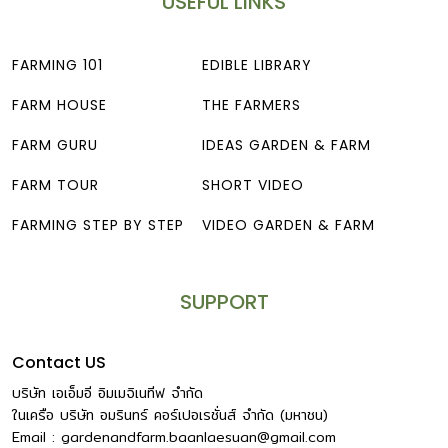
USEFUL LINKS
กำจัดปลวกของแต่ละเจ้าต่างออกฤทธิ์ไม่เหมือนกัน บางสูตรอาจ
มีกลิ่นแรงจนเจ้าของบ้านเองก็อยู่บ้านไม่ได้ข้ามวัน และอาจส่งผล
มากขึ้นกับผู้ป่วย เด็กอ่อน และสัตว์เลี้ยง ตั้งแต่อาการอย่างเบา
FARMING 101
EDIBLE LIBRARY
เช่น หายใจไม่สะดวก […]
FARM HOUSE
THE FARMERS
FARM GURU
IDEAS GARDEN & FARM
FARM TOUR
SHORT VIDEO
FARMING STEP BY STEP
VIDEO GARDEN & FARM
SUPPORT
Contact US
บริษัท เอเอ็มอี อิมเมจิเนทีฟ จำกัด
ในเครือ บริษัท อมรินทร์ คอร์เปอเรชั่นส์ จำกัด (มหาชน)
Email :
gardenandfarm.baanlaesuan@gmail.com