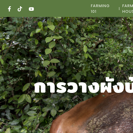
Skip
FARMING
FAR
to
101
HOU
content
การวางผังบ