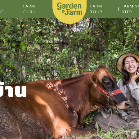
M
FARM
FARM
FARMIN
SE
GURU
TOUR
STEP
้าน