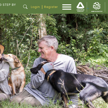
G STEP BY
|
Login
Register